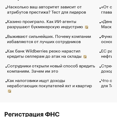
Насколько ваш авторитет зависит от
«От спо
атрибутов престижа? Тест для лидеров
глава к
Казино проиграло. Как ИИ-агенты
«Деньги
разрушают букмекерскую индустрию
Маск в 
Выживают сильнейших. Почему компании
Функции
избавляются от лучших сотрудников
основ э
Как банк Wildberries резко нарастил
ЕС раз
кредиты селлерам до атак на склады
нефти —
Сотрудники открыли новый способ вредить
Стресс 
компаниям. Зачем им это
доходов
Как налоговики ищут доходы
Что обв
неработающих покупателей яхт и квартир
для Tel
Регистрация ФНС