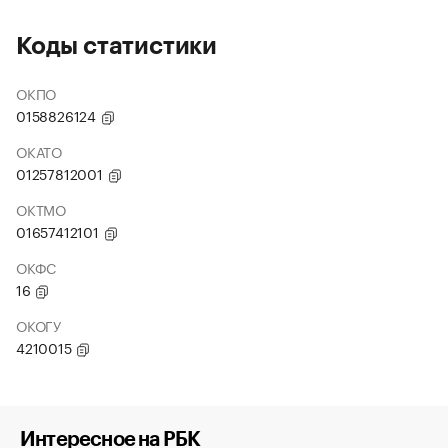
Коды статистики
ОКПО
0158826124
ОКАТО
01257812001
ОКТМО
01657412101
ОКФС
16
ОКОГУ
4210015
Интересное на РБК