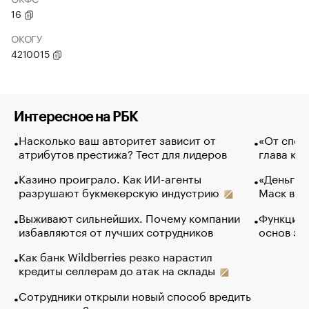
16
ОКОГУ
4210015
Интересное на РБК
Насколько ваш авторитет зависит от
«От спор
атрибутов престижа? Тест для лидеров
глава ко
Казино проиграло. Как ИИ-агенты
«Деньги б
разрушают букмекерскую индустрию
Маск в и
Выживают сильнейших. Почему компании
Функции 
избавляются от лучших сотрудников
основ эф
Как банк Wildberries резко нарастил
кредиты селлерам до атак на склады
Сотрудники открыли новый способ вредить
компаниям. Зачем им это