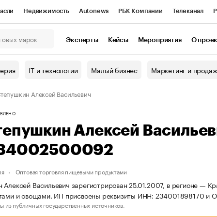
асли
Недвижимость
Autonews
РБК Компании
Телеканал
Р
К Курсы
РБК Life
Тренды
Визионеры
Национальные проекты
Эксперты
Кейсы
Мероприятия
О прое
онный клуб
Исследования
Кредитные рейтинги
Франшизы
Г
терия
IT и технологии
Малый бизнес
Маркетинг и прода
Проверка контрагентов
Политика
Экономика
Бизнес
тепушкин Алексей Васильевич
ы
ВЛЕНО
тепушкин Алексей Василье
34002500092
ля
Оптовая торговля пищевыми продуктами
 Алексей Васильевич зарегистрирован 25.01.2007, в регионе — Кр
ктами и овощами. ИП присвоены реквизиты ИНН: 234001898170 и
ы из публичных государственных источников.