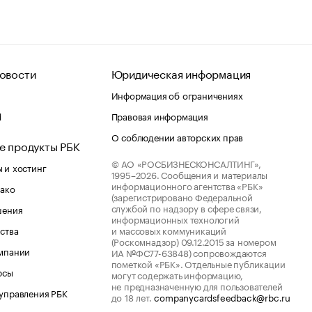
овости
Юридическая информация
Информация об ограничениях
d
Правовая информация
О соблюдении авторских прав
е продукты РБК
© АО «РОСБИЗНЕСКОНСАЛТИНГ»,
 и хостинг
1995–2026.
Сообщения и материалы
информационного агентства «РБК»
лако
(зарегистрировано Федеральной
службой по надзору в сфере связи,
шения
информационных технологий
ства
и массовых коммуникаций
(Роскомнадзор) 09.12.2015 за номером
мпании
ИА №ФС77-63848) сопровождаются
пометкой «РБК». Отдельные публикации
рсы
могут содержать информацию,
не предназначенную для пользователей
управления РБК
до 18 лет.
companycardsfeedback@rbc.ru