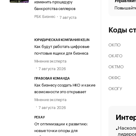
изменить процедуру
Управляйт
Повышайте
банкротства селлеров
РБК Бизнес
7 августа
Коды с
ЮРИДИЧЕСКАЯ КОМПАНИЯ KELIN
ОКПО
Как будут работать цифровые
почтовые ящики для бизнеса
ОКАТО
Мнение эксперта
ОКТМО
7 августа 2026
ОКФС
ПРАВОВАЯ КОМАНДА
Как бизнесу создать НКО и какие
ОКОГУ
возможности это открывает
Мнение эксперта
7 августа 2026
Интер
РЕХАУ
От оптимизации к развитию:
Насколь
новые точки опоры для
лидеро