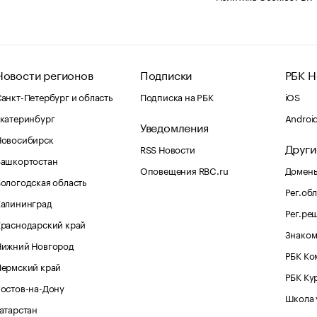
Новости регионов
Подписки
РБК Н
анкт-Петербург и область
Подписка на РБК
iOS
катеринбург
Androi
Уведомления
Новосибирск
Други
RSS Новости
Башкортостан
Оповещения RBC.ru
Домены
ологодская область
Рег.об
Калининград
Рег.ре
раснодарский край
Знаком
Нижний Новгород
РБК Ко
Пермский край
РБК Ку
остов-на-Дону
Школа 
атарстан