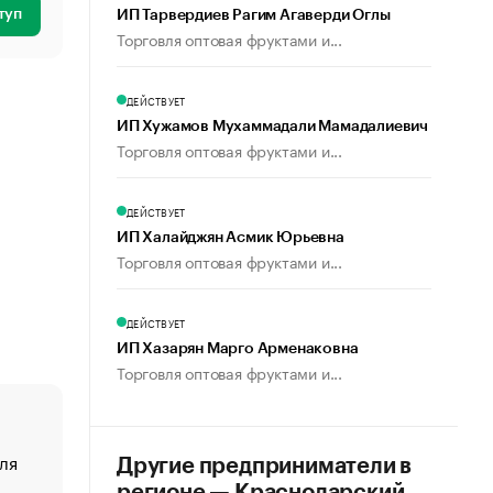
туп
ИП Тарвердиев Рагим Агаверди Оглы
Торговля оптовая фруктами и...
ДЕЙСТВУЕТ
ИП Хужамов Мухаммадали Мамадалиевич
Торговля оптовая фруктами и...
ДЕЙСТВУЕТ
ИП Халайджян Асмик Юрьевна
Торговля оптовая фруктами и...
ДЕЙСТВУЕТ
ИП Хазарян Марго Арменаковна
Торговля оптовая фруктами и...
ля
«От спорта тело стареет иначе». Как живет глава ко
Другие предприниматели в
создавшей GTA