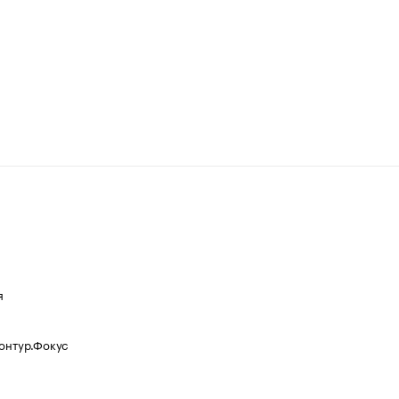
я
Контур.Фокус