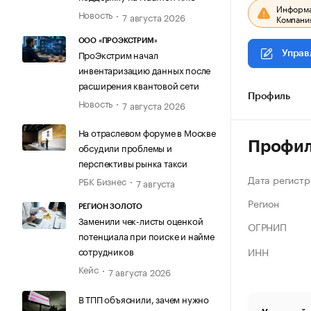
Информац
Новость
7 августа 2026
Компания
ООО «ПРОЭКСТРИМ»
ПроЭкстрим начал
Управ
инвентаризацию данных после
расширения квантовой сети
Профиль
Новость
7 августа 2026
На отраслевом форуме в Москве
Профи
обсудили проблемы и
перспективы рынка такси
Дата регистр
РБК Бизнес
7 августа
Регион
РЕГИОН ЗОЛОТО
Заменили чек-листы оценкой
ОГРНИП
потенциала при поиске и найме
ИНН
сотрудников
Кейс
7 августа 2026
В ТПП объяснили, зачем нужно