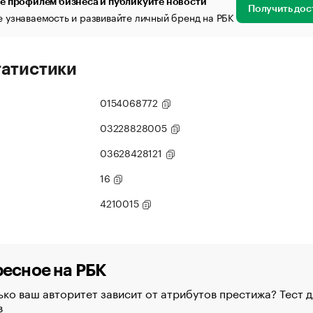
е профилем бизнеса и публикуйте новости
Получить дос
 узнаваемость и развивайте личный бренд на РБК
татистики
0154068772
03228828005
03628428121
16
4210015
есное на РБК
ко ваш авторитет зависит от атрибутов престижа? Тест д
в