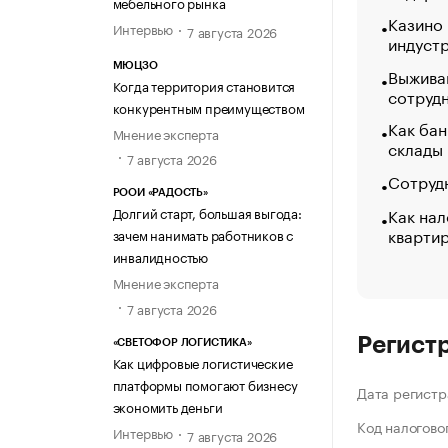
мебельного рынка
Казино
Интервью
7 августа 2026
индуст
МЮЦЗО
Выжива
Когда территория становится
сотруд
конкурентным преимуществом
Как бан
Мнение эксперта
склады
7 августа 2026
Сотрудн
РООИ «РАДОСТЬ»
Как нал
Долгий старт, большая выгода:
кварти
зачем нанимать работников с
инвалидностью
Мнение эксперта
7 августа 2026
Регист
«СВЕТОФОР ЛОГИСТИКА»
Как цифровые логистические
платформы помогают бизнесу
Дата регистр
экономить деньги
Код налогово
Интервью
7 августа 2026