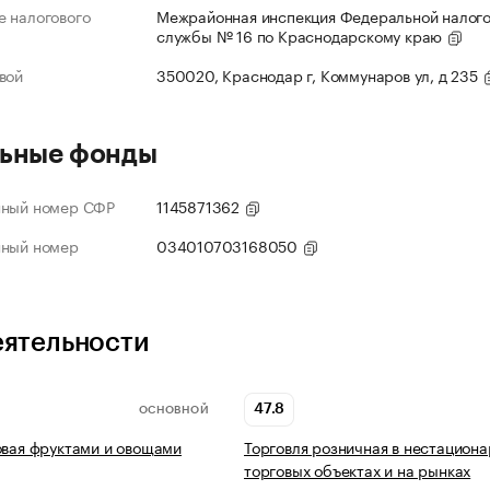
 налогового
Межрайонная инспекция Федеральной налог
службы № 16 по Краснодарскому краю
вой
350020, Краснодар г, Коммунаров ул, д 235
ьные фонды
нный номер СФР
1145871362
нный номер
034010703168050
еятельности
47.8
ОСНОВНОЙ
овая фруктами и овощами
Торговля розничная в нестацион
торговых объектах и на рынках