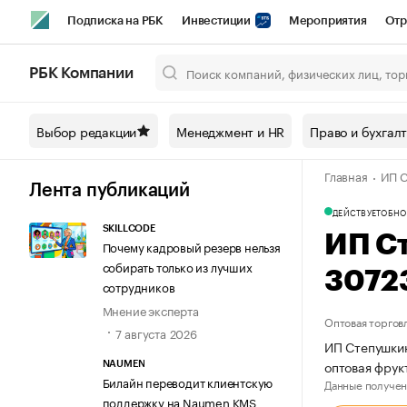
Подписка на РБК
Инвестиции
Мероприятия
Отр
Спорт
Школа управления РБК
РБК Образование
РБ
РБК Компании
Город
Стиль
Крипто
РБК Бизнес-среда
Дискусси
Выбор редакции
Менеджмент и HR
Право и бухгал
Спецпроекты СПб
Конференции СПб
Спецпроекты
Главная
ИП С
Технологии и медиа
Финансы
Рынок наличной валют
Лента публикаций
ДЕЙСТВУЕТ
ОБНО
SKILLCODE
ИП С
Почему кадровый резерв нельзя
собирать только из лучших
3072
сотрудников
Мнение эксперта
Оптовая торгов
7 августа 2026
ИП Степушкин
оптовая фру
NAUMEN
Билайн переводит клиентскую
Данные получен
поддержку на Naumen KMS