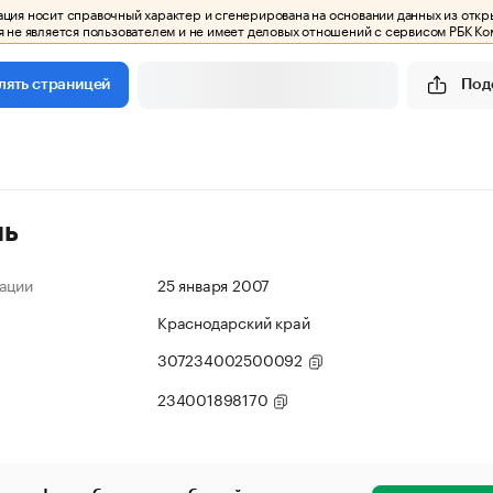
ия носит справочный характер и сгенерирована на основании данных из откр
 не является пользователем и не имеет деловых отношений с сервисом РБК Ко
Под
лять страницей
ль
ации
25 января 2007
Краснодарский край
307234002500092
234001898170