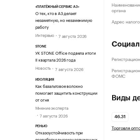
Наименование
«ПЛАТЁЖНЫЙ СЕРВИС А3»
органа
О тех, кто в А3 делает
незаметную, но незаменимую
Адрес налого
работу
Интервью
7 августа 2026
Социал
STONE
УК STONE Office подвела итоги
Регистрацио
II квартала 2026 года
Новость
7 августа 2026
Регистрацио
ФОМС
ИЗОЛЯЦИЯ
Как базальтовое волокно
помогает защитить конструкции
Виды д
от огня
Мнение эксперта
7 августа 2026
46.31
Торговля опт
РЕНЬЮ
Отказоустойчивость при
разработке высоконагруженных