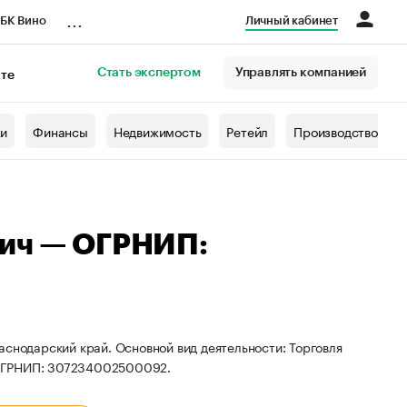
...
БК Вино
Личный кабинет
Стать экспертом
Управлять компанией
кте
азета
жи
Финансы
Недвижимость
Ретейл
Производство
вич — ОГРНИП:
аснодарский край. Основной вид деятельности: Торговля
 ОГРНИП: 307234002500092.