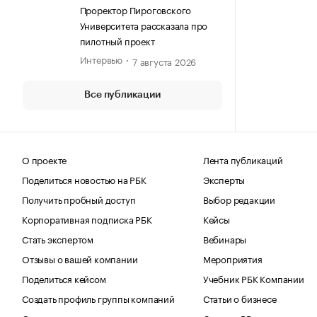
(ПИРОГОВСКИЙ УНИВЕРСИТЕТ)
Проректор Пироговского
Университета рассказала про
пилотный проект
Интервью
7 августа 2026
Все публикации
О проекте
Лента публикаций
Поделиться новостью на РБК
Эксперты
Получить пробный доступ
Выбор редакции
Корпоративная подписка РБК
Кейсы
Стать экспертом
Вебинары
Отзывы о вашей компании
Мероприятия
Поделиться кейсом
Учебник РБК Компании
Создать профиль группы компаний
Статьи о бизнесе