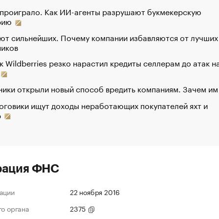
 проиграло. Как ИИ-агенты разрушают букмекерскую
рию
ют сильнейших. Почему компании избавляются от лучших
ников
к Wildberries резко нарастил кредиты селлерам до атак н
ики открыли новый способ вредить компаниям. Зачем им
оговики ищут доходы неработающих покупателей яхт и
р
рация ФНС
ации
22 ноября 2016
го органа
2375