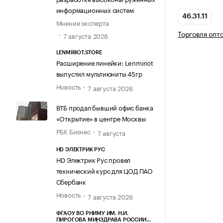
информационных систем
46.31.11
Мнение эксперта
Торговля опт
7 августа 2026
LENMIRIOT.STORE
Расширение линейки: Lenmiriot
выпустил мультиюниты 45гр
Новость
7 августа 2026
ВТБ продал бывший офис банка
«Открытие» в центре Москвы
РБК Бизнес
7 августа
HD ЭЛЕКТРИК РУС
HD Электрик Рус провел
технический курс для ЦОД ПАО
Сбербанк
Новость
7 августа 2026
ФГАОУ ВО РНИМУ ИМ. Н.И.
ПИРОГОВА МИНЗДРАВА РОССИИ