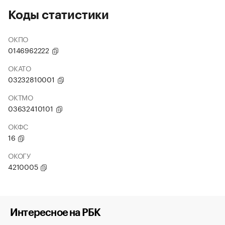
Коды статистики
ОКПО
0146962222
ОКАТО
03232810001
ОКТМО
03632410101
ОКФС
16
ОКОГУ
4210005
Интересное на РБК