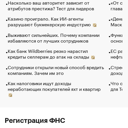
Насколько ваш авторитет зависит от
«От спо
атрибутов престижа? Тест для лидеров
глава к
Казино проиграло. Как ИИ-агенты
«Деньги
разрушают букмекерскую индустрию
Маск в 
Выживают сильнейших. Почему компании
Функции
избавляются от лучших сотрудников
основ э
Как банк Wildberries резко нарастил
ЕС раз
кредиты селлерам до атак на склады
нефти —
Сотрудники открыли новый способ вредить
Стресс 
компаниям. Зачем им это
доходов
Как налоговики ищут доходы
Что обв
неработающих покупателей яхт и квартир
для Tel
Регистрация ФНС