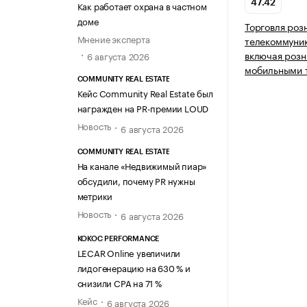
47.42
Как работает охрана в частном
доме
Торговля роз
Мнение эксперта
телекоммуни
включая розн
6 августа 2026
мобильными 
COMMUNITY REAL ESTATE
Кейс Community Real Estate был
награжден на PR-премии LOUD
Новость
6 августа 2026
COMMUNITY REAL ESTATE
На канале «Недвижимый пиар»
обсудили, почему PR нужны
метрики
Новость
6 августа 2026
KOKOC PERFORMANCE
LECAR Online увеличили
лидогенерацию на 630 % и
снизили CPA на 71 %
Кейс
6 августа 2026