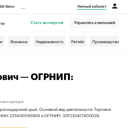
...
БК Вино
Личный кабинет
Стать экспертом
Управлять компанией
кте
азета
жи
Финансы
Недвижимость
Ретейл
Производство
ович — ОГРНИП:
рговля одеждой
раснодарский край. Основной вид деятельности: Торговля
ты ИНН: 235400095508 и ОГРНИП: 307235427400028.