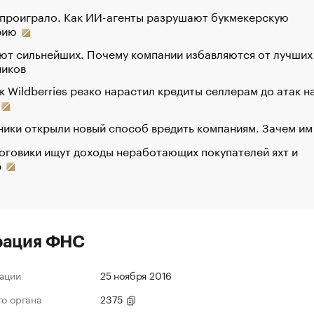
 проиграло. Как ИИ-агенты разрушают букмекерскую
рию
ют сильнейших. Почему компании избавляются от лучших
ников
к Wildberries резко нарастил кредиты селлерам до атак н
ики открыли новый способ вредить компаниям. Зачем им
оговики ищут доходы неработающих покупателей яхт и
р
рация ФНС
ации
25 ноября 2016
го органа
2375