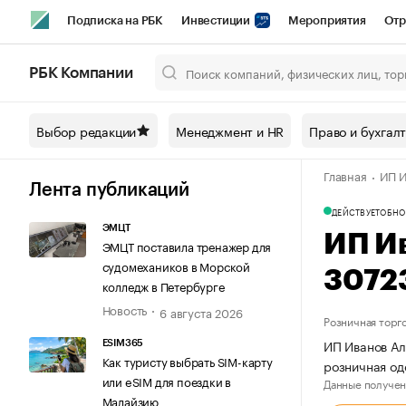
Подписка на РБК
Инвестиции
Мероприятия
Отр
Спорт
Школа управления РБК
РБК Образование
РБ
РБК Компании
Город
Стиль
Крипто
РБК Бизнес-среда
Дискусси
Выбор редакции
Менеджмент и HR
Право и бухгал
Спецпроекты СПб
Конференции СПб
Спецпроекты
Главная
ИП И
Технологии и медиа
Финансы
Рынок наличной валют
Лента публикаций
ДЕЙСТВУЕТ
ОБНО
ЭМЦТ
ИП И
ЭМЦТ поставила тренажер для
судомехаников в Морской
3072
колледж в Петербурге
Новость
6 августа 2026
Розничная торг
ИП Иванов Ал
ESIM365
Как туристу выбрать SIM-карту
розничная о
или eSIM для поездки в
Данные получен
Малайзию