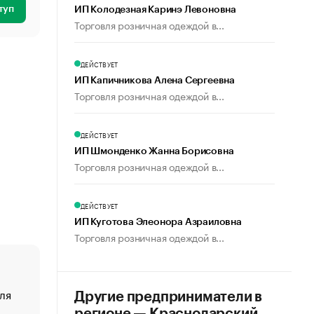
туп
ИП Колодезная Каринэ Левоновна
Торговля розничная одеждой в...
ДЕЙСТВУЕТ
ИП Капичникова Алена Сергеевна
Торговля розничная одеждой в...
ДЕЙСТВУЕТ
ИП Шмонденко Жанна Борисовна
Торговля розничная одеждой в...
ДЕЙСТВУЕТ
ИП Куготова Элеонора Азраиловна
Торговля розничная одеждой в...
ля
«От спорта тело стареет иначе». Как живет глава ко
Другие предприниматели в
создавшей GTA