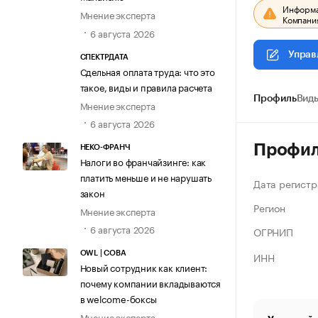
Информац
Мнение эксперта
Компания
6 августа 2026
Управ
СПЕКТРДАТА
Сдельная оплата труда: что это
такое, виды и правила расчета
Профиль
Виды
Мнение эксперта
6 августа 2026
Профи
НЕКО-ФРАНЧ
Налоги во франчайзинге: как
платить меньше и не нарушать
Дата регистр
закон
Регион
Мнение эксперта
6 августа 2026
ОГРНИП
ИНН
OWL | СОВА
Новый сотрудник как клиент:
почему компании вкладываются
в welcome-боксы
Мнение эксперта