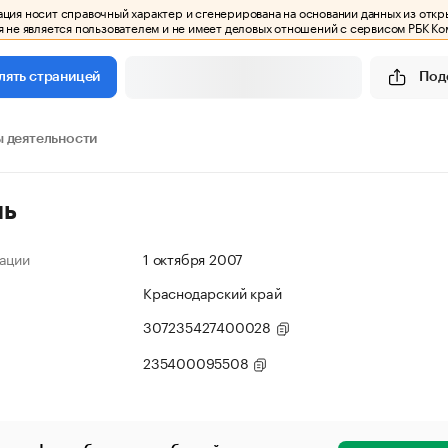
ия носит справочный характер и сгенерирована на основании данных из откр
 не является пользователем и не имеет деловых отношений с сервисом РБК Ко
Под
лять страницей
 деятельности
ль
ации
1 октября 2007
Краснодарский край
307235427400028
235400095508