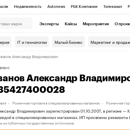
асли
Недвижимость
Autonews
РБК Компании
Телеканал
Р
К Курсы
РБК Life
Тренды
Визионеры
Национальные проекты
Эксперты
Кейсы
Мероприятия
О прое
онный клуб
Исследования
Кредитные рейтинги
Франшизы
Г
терия
IT и технологии
Малый бизнес
Маркетинг и прода
Проверка контрагентов
Политика
Экономика
Бизнес
ванов Александр Владимирович
ы
ВЛЕНО
ванов Александр Владимир
35427400028
овля
Розничная торговля в специализированных магазинах
Розничная то
ександр Владимирович зарегистрирован 01.10.2007, в регионе — К
деждой в специализированных магазинах. ИП присвоены реквизи
ы из публичных государственных источников.