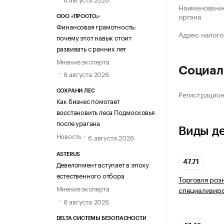
Наименование
органа
ООО «ПРОСТО.»
Финансовая грамотность:
Адрес налого
почему этот навык стоит
развивать с ранних лет
Мнение эксперта
Социал
6 августа 2026
СОХРАНИ ЛЕС
Регистрацио
Как бизнес помогает
восстановить леса Подмосковья
после урагана
Виды д
Новость
6 августа 2026
ASTERUS
47.71
Девелопмент вступает в эпоху
естественного отбора
Торговля роз
Мнение эксперта
специализир
6 августа 2026
DELTA СИСТЕМЫ БЕЗОПАСНОСТИ