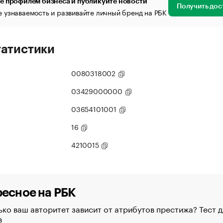
е профилем бизнеса и публикуйте новости
Получить дос
 узнаваемость и развивайте личный бренд на РБК
татистики
0080318002
03429000000
03654101001
16
4210015
есное на РБК
ко ваш авторитет зависит от атрибутов престижа? Тест д
в