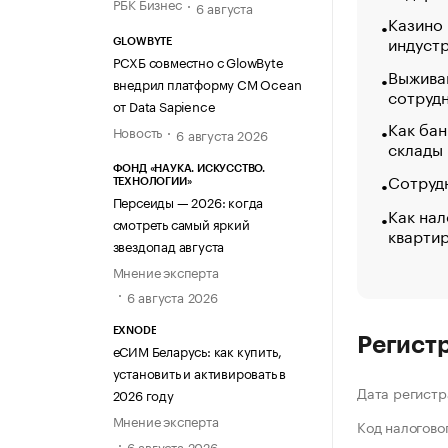
РБК Бизнес
6 августа
Казино
индуст
GLOWBYTE
РСХБ совместно с GlowByte
Выжива
внедрил платформу CM Ocean
сотруд
от Data Sapience
Как бан
Новость
6 августа 2026
склады
ФОНД «НАУКА. ИСКУССТВО.
Сотрудн
ТЕХНОЛОГИИ»
Персеиды — 2026: когда
Как нал
смотреть самый яркий
кварти
звездопад августа
Мнение эксперта
6 августа 2026
EXNODE
Регист
еСИМ Беларусь: как купить,
установить и активировать в
Дата регистр
2026 году
Мнение эксперта
Код налогово
6 августа 2026