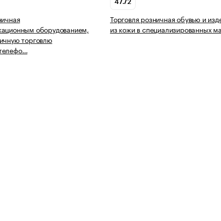
47.72
ничная
Торговля розничная обувью и из
кационным оборудованием,
из кожи в специализированных м
ичную торговлю
телефо…