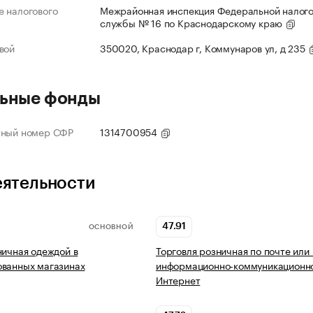
 налогового
Межрайонная инспекция Федеральной налог
службы № 16 по Краснодарскому краю
вой
350020, Краснодар г, Коммунаров ул, д 235
ьные фонды
нный номер СФР
1314700954
еятельности
47.91
ОСНОВНОЙ
ничная одеждой в
Торговля розничная по почте или
ованных магазинах
информационно-коммуникационно
Интернет