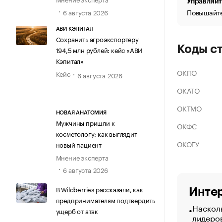
Управляйт
Повышайте
6 августа 2026
АВИ КЭПИТАЛ
Сохранить агроэкспортеру
Коды с
194,5 млн рублей: кейс «АВИ
Кэпитал»
ОКПО
Кейс
6 августа 2026
ОКАТО
ОКТМО
НОВАЯ АНАТОМИЯ
Мужчины пришли к
ОКФС
косметологу: как выглядит
ОКОГУ
новый пациент
Мнение эксперта
6 августа 2026
В Wildberries рассказали, как
Интер
предпринимателям подтвердить
Насколь
ущерб от атак
лидеро