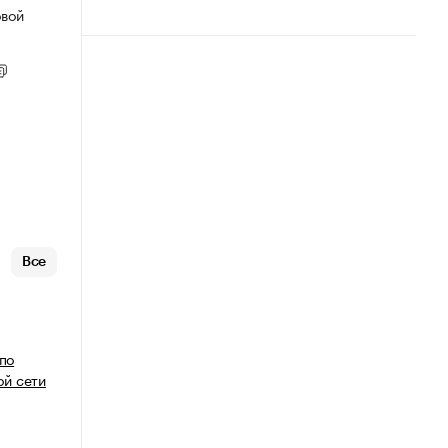
овой
Все
 по
й сети