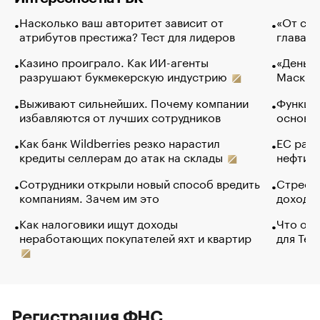
Насколько ваш авторитет зависит от
«От спо
атрибутов престижа? Тест для лидеров
глава к
Казино проиграло. Как ИИ-агенты
«Деньги
разрушают букмекерскую индустрию
Маск в 
Выживают сильнейших. Почему компании
Функции
избавляются от лучших сотрудников
основ э
Как банк Wildberries резко нарастил
ЕС раз
кредиты селлерам до атак на склады
нефти —
Сотрудники открыли новый способ вредить
Стресс 
компаниям. Зачем им это
доходов
Как налоговики ищут доходы
Что обв
неработающих покупателей яхт и квартир
для Tel
Регистрация ФНС