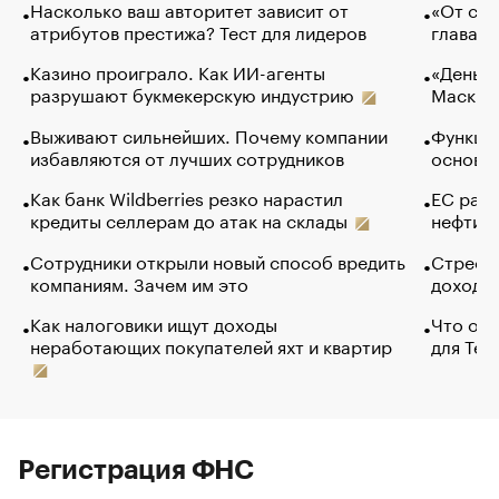
Насколько ваш авторитет зависит от
«От спо
атрибутов престижа? Тест для лидеров
глава к
Казино проиграло. Как ИИ-агенты
«Деньги
разрушают букмекерскую индустрию
Маск в 
Выживают сильнейших. Почему компании
Функции
избавляются от лучших сотрудников
основ э
Как банк Wildberries резко нарастил
ЕС раз
кредиты селлерам до атак на склады
нефти —
Сотрудники открыли новый способ вредить
Стресс 
компаниям. Зачем им это
доходов
Как налоговики ищут доходы
Что обв
неработающих покупателей яхт и квартир
для Tel
Регистрация ФНС