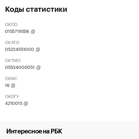
Коды статистики
ОКПО
0155719556
ОКАТО
05234551000
ОКТМО
05534000051
ОКФС
16
ОКОГУ
4210015
Интересное на РБК