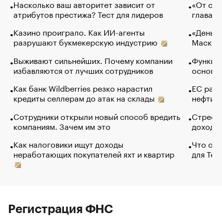
Насколько ваш авторитет зависит от
«От спо
атрибутов престижа? Тест для лидеров
глава к
Казино проиграло. Как ИИ-агенты
«Деньги
разрушают букмекерскую индустрию
Маск в 
Выживают сильнейших. Почему компании
Функции
избавляются от лучших сотрудников
основ э
Как банк Wildberries резко нарастил
ЕС раз
кредиты селлерам до атак на склады
нефти —
Сотрудники открыли новый способ вредить
Стресс 
компаниям. Зачем им это
доходов
Как налоговики ищут доходы
Что обв
неработающих покупателей яхт и квартир
для Tel
Регистрация ФНС