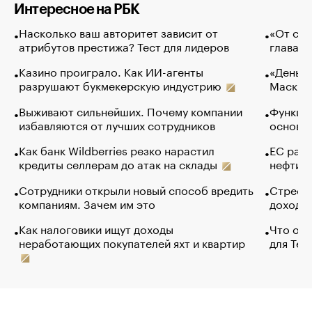
Интересное на РБК
Насколько ваш авторитет зависит от
«От спо
атрибутов престижа? Тест для лидеров
глава к
Казино проиграло. Как ИИ-агенты
«Деньги
разрушают букмекерскую индустрию
Маск в 
Выживают сильнейших. Почему компании
Функции
избавляются от лучших сотрудников
основ э
Как банк Wildberries резко нарастил
ЕС раз
кредиты селлерам до атак на склады
нефти —
Сотрудники открыли новый способ вредить
Стресс 
компаниям. Зачем им это
доходов
Как налоговики ищут доходы
Что обв
неработающих покупателей яхт и квартир
для Tel