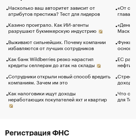
Насколько ваш авторитет зависит от
«От спо
атрибутов престижа? Тест для лидеров
глава к
Казино проиграло. Как ИИ-агенты
«Деньги
разрушают букмекерскую индустрию
Маск в 
Выживают сильнейших. Почему компании
Функции
избавляются от лучших сотрудников
основ э
Как банк Wildberries резко нарастил
ЕС раз
кредиты селлерам до атак на склады
нефти —
Сотрудники открыли новый способ вредить
Стресс 
компаниям. Зачем им это
доходов
Как налоговики ищут доходы
Что обв
неработающих покупателей яхт и квартир
для Tel
Регистрация ФНС