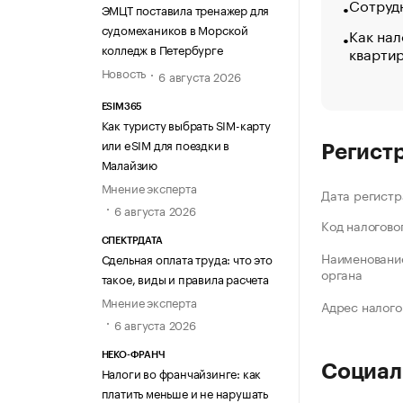
Сотрудн
ЭМЦТ поставила тренажер для
судомехаников в Морской
Как нал
колледж в Петербурге
кварти
Новость
6 августа 2026
ESIM365
Как туристу выбрать SIM-карту
или eSIM для поездки в
Регист
Малайзию
Мнение эксперта
Дата регистр
6 августа 2026
Код налогово
СПЕКТРДАТА
Наименование
Сдельная оплата труда: что это
органа
такое, виды и правила расчета
Мнение эксперта
Адрес налого
6 августа 2026
НЕКО-ФРАНЧ
Социал
Налоги во франчайзинге: как
платить меньше и не нарушать