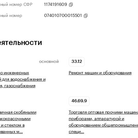
нный номер СФР
1174191609
нный номер
074010700015501
еятельности
33.12
ОСНОВНОЙ
во инженерных
Ремонт машин и оборудования
 для водоснабжения и
я, газоснабжения
46.69.9
ничная скобяными
Торговля оптовая прочими машин
лакокрасочными
приборами, аппаратурой и
и стеклом в
оборудованием общепромышленн
ованных м…
специ…