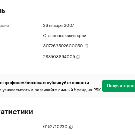
ль
ации
26 января 2007
Ставропольский край
307263502600050
263508694005
е профилем бизнеса и публикуйте новости
Получить дос
 узнаваемость и развивайте личный бренд на РБК
татистики
0152710230