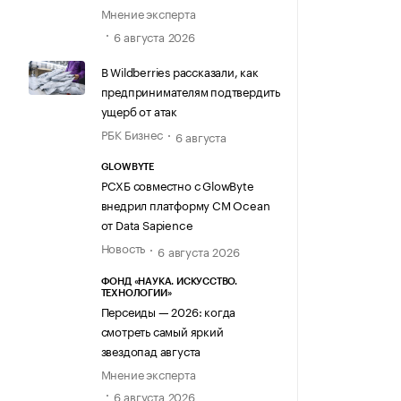
Мнение эксперта
6 августа 2026
В Wildberries рассказали, как
предпринимателям подтвердить
ущерб от атак
РБК Бизнес
6 августа
GLOWBYTE
РСХБ совместно с GlowByte
внедрил платформу CM Ocean
от Data Sapience
Новость
6 августа 2026
ФОНД «НАУКА. ИСКУССТВО.
ТЕХНОЛОГИИ»
Персеиды — 2026: когда
смотреть самый яркий
звездопад августа
Мнение эксперта
6 августа 2026