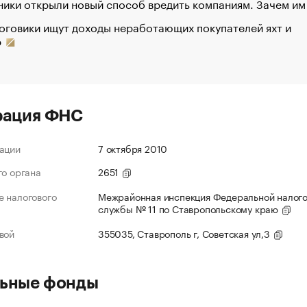
ики открыли новый способ вредить компаниям. Зачем им
оговики ищут доходы неработающих покупателей яхт и
р
рация ФНС
ации
7 октября 2010
го органа
2651
 налогового
Межрайонная инспекция Федеральной налог
службы № 11 по Ставропольскому краю
вой
355035, Ставрополь г, Советская ул,3
ьные фонды