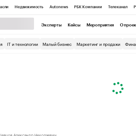
асли
Недвижимость
Autonews
РБК Компании
Телеканал
Р
К Курсы
РБК Life
Тренды
Визионеры
Национальные проекты
Эксперты
Кейсы
Мероприятия
О прое
уб
Исследования
Кредитные рейтинги
Франшизы
Газета
ия
IT и технологии
Малый бизнес
Маркетинг и продажи
Фина
Проверка контрагентов
Политика
Экономика
Бизнес
ы
евцов Александр Николаевич