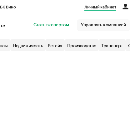
БК Вино
Личный кабинет
Город
Стать экспертом
Управлять компанией
кте
нсы
Недвижимость
Ретейл
Производство
Транспорт
Образ