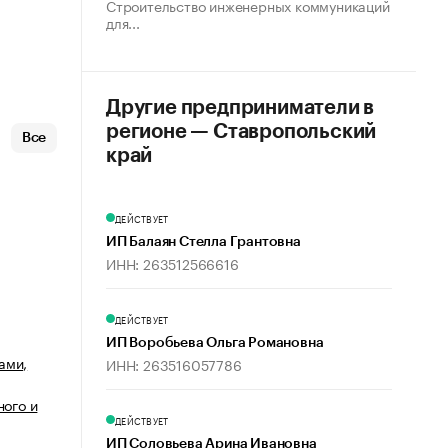
Строительство инженерных коммуникаций
для...
Другие предприниматели в
регионе — Ставропольский
Все
край
ДЕЙСТВУЕТ
ИП Балаян Стелла Грантовна
ИНН: 263512566616
ДЕЙСТВУЕТ
ИП Воробьева Ольга Романовна
ами,
ИНН: 263516057786
ого и
ДЕЙСТВУЕТ
ИП Соловьева Арина Ивановна