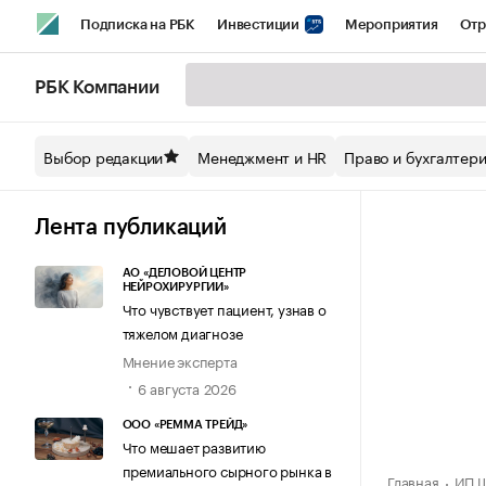
Подписка на РБК
Инвестиции
Мероприятия
Отр
Спорт
Школа управления РБК
РБК Образование
РБ
РБК Компании
Стиль
Крипто
РБК Бизнес-среда
Дискуссионный кл
Выбор редакции
Менеджмент и HR
Право и бухгалтер
Спецпроекты СПб
Конференции СПб
Спецпроекты
Технологии и медиа
Финансы
Рынок наличной валют
Лента публикаций
АО «ДЕЛОВОЙ ЦЕНТР
НЕЙРОХИРУРГИИ»
Что чувствует пациент, узнав о
тяжелом диагнозе
Мнение эксперта
6 августа 2026
ООО «РЕММА ТРЕЙД»
Что мешает развитию
премиального сырного рынка в
Главная
ИП Ш