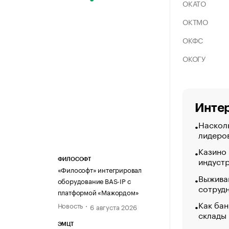
ОКАТО
ОКТМО
ОКФС
ОКОГУ
Интер
Насколь
лидеро
Казино
индуст
ФИЛОСОФТ
«Философт» интегрировал
Выжива
оборудование BAS-IP с
сотруд
платформой «Мажордом»
Как бан
Новость
6 августа 2026
склады
ЭМЦТ