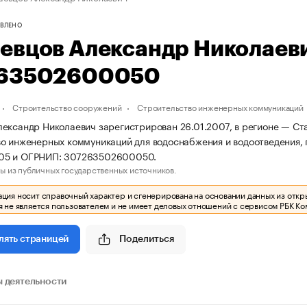
ВЛЕНО
евцов Александр Николаев
63502600050
Строительство сооружений
Строительство инженерных коммуникаций
ександр Николаевич зарегистрирован 26.01.2007, в регионе — Ста
о инженерных коммуникаций для водоснабжения и водоотведения,
5 и ОГРНИП: 307263502600050.
ы из публичных государственных источников.
ия носит справочный характер и сгенерирована на основании данных из откр
 не является пользователем и не имеет деловых отношений с сервисом РБК Ко
Поделиться
лять страницей
 деятельности