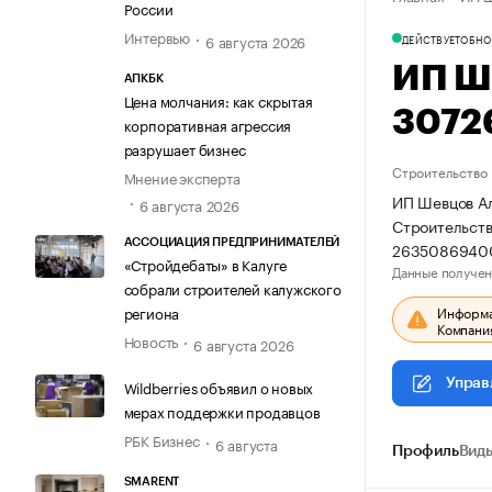
России
Интервью
6 августа 2026
ДЕЙСТВУЕТ
ОБНО
ИП Ш
АПКБК
Цена молчания: как скрытая
3072
корпоративная агрессия
разрушает бизнес
Строительство
Мнение эксперта
ИП Шевцов Ал
6 августа 2026
Строительств
АССОЦИАЦИЯ ПРЕДПРИНИМАТЕЛЕЙ
26350869400
«Стройдебаты» в Калуге
Данные получен
собрали строителей калужского
Информац
региона
Компания
Новость
6 августа 2026
Управ
Wildberries объявил о новых
мерах поддержки продавцов
РБК Бизнес
6 августа
Профиль
Виды
SMARENT