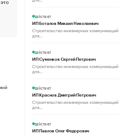
 это
Стресс обеспеченных людей: почему рост доходов 
счастья
Что обвинения против Павла Дурова значат для Tele
ДЕЙСТВУЕТ
пользователей
ИП Боталов Михаил Николаевич
Строительство инженерных коммуникаций
для...
ДЕЙСТВУЕТ
ИП Суменков Сергей Петрович
Строительство инженерных коммуникаций
для...
овой
ДЕЙСТВУЕТ
ИП Краснов Дмитрий Петрович
Строительство инженерных коммуникаций
для...
ДЕЙСТВУЕТ
ИП Павлов Олег Федорович