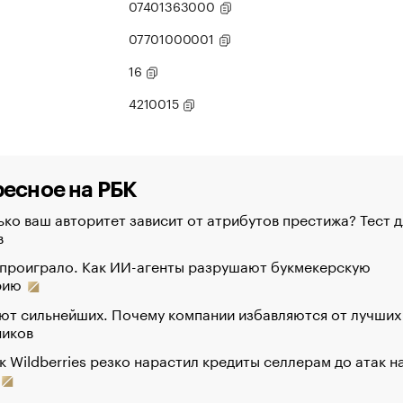
07401363000
07701000001
16
4210015
есное на РБК
ко ваш авторитет зависит от атрибутов престижа? Тест д
в
 проиграло. Как ИИ-агенты разрушают букмекерскую
рию
ют сильнейших. Почему компании избавляются от лучших
ников
к Wildberries резко нарастил кредиты селлерам до атак н