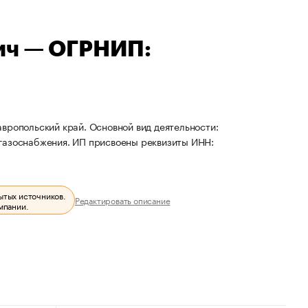
ич — ОГРНИП:
вропольский край. Основной вид деятельности:
 газоснабжения. ИП присвоены реквизиты ИНН:
ытых источников.
Редактировать описание
мпании.