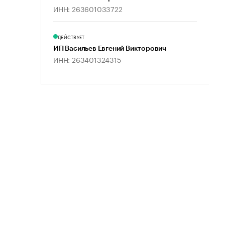
ИНН: 263601033722
ДЕЙСТВУЕТ
ИП Васильев Евгений Викторович
ИНН: 263401324315