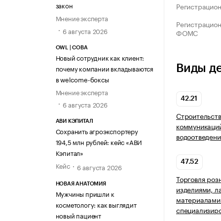
закон
Регистрацио
Мнение эксперта
Регистрацио
6 августа 2026
ФОМС
OWL | СОВА
Новый сотрудник как клиент:
Виды д
почему компании вкладываются
в welcome-боксы
Мнение эксперта
42.21
6 августа 2026
Строительст
АВИ КЭПИТАЛ
коммуникаций
Сохранить агроэкспортеру
водоотведени
194,5 млн рублей: кейс «АВИ
Кэпитал»
47.52
Кейс
6 августа 2026
Торговля роз
НОВАЯ АНАТОМИЯ
изделиями, 
Мужчины пришли к
материалами 
косметологу: как выглядит
специализир
новый пациент