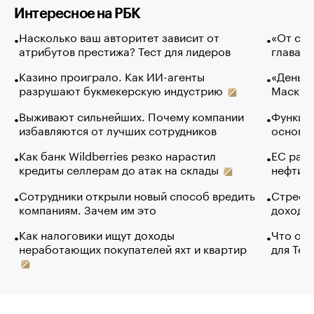
Интересное на РБК
Насколько ваш авторитет зависит от
«От спо
атрибутов престижа? Тест для лидеров
глава к
Казино проиграло. Как ИИ-агенты
«Деньги
разрушают букмекерскую индустрию
Маск в 
Выживают сильнейших. Почему компании
Функции
избавляются от лучших сотрудников
основ э
Как банк Wildberries резко нарастил
ЕС раз
кредиты селлерам до атак на склады
нефти —
Сотрудники открыли новый способ вредить
Стресс 
компаниям. Зачем им это
доходов
Как налоговики ищут доходы
Что обв
неработающих покупателей яхт и квартир
для Tel