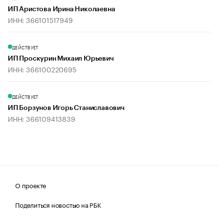
ИП Аристова Ирина Николаевна
ИНН: 366101517949
ДЕЙСТВУЕТ
ИП Проскурин Михаил Юрьевич
ИНН: 366100220695
ДЕЙСТВУЕТ
ИП Борзунов Игорь Станиславович
ИНН: 366109413839
О проекте
Поделиться новостью на РБК