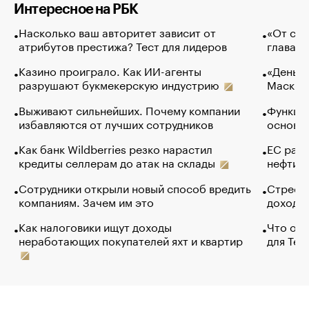
Интересное на РБК
Насколько ваш авторитет зависит от
«От спо
атрибутов престижа? Тест для лидеров
глава к
Казино проиграло. Как ИИ-агенты
«Деньги
разрушают букмекерскую индустрию
Маск в 
Выживают сильнейших. Почему компании
Функции
избавляются от лучших сотрудников
основ э
Как банк Wildberries резко нарастил
ЕС раз
кредиты селлерам до атак на склады
нефти —
Сотрудники открыли новый способ вредить
Стресс 
компаниям. Зачем им это
доходов
Как налоговики ищут доходы
Что обв
неработающих покупателей яхт и квартир
для Tel