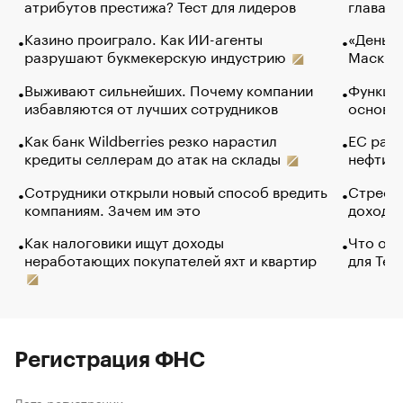
атрибутов престижа? Тест для лидеров
глава к
Казино проиграло. Как ИИ-агенты
«Деньги
разрушают букмекерскую индустрию
Маск в 
Выживают сильнейших. Почему компании
Функции
избавляются от лучших сотрудников
основ э
Как банк Wildberries резко нарастил
ЕС раз
кредиты селлерам до атак на склады
нефти —
Сотрудники открыли новый способ вредить
Стресс 
компаниям. Зачем им это
доходов
Как налоговики ищут доходы
Что обв
неработающих покупателей яхт и квартир
для Tel
Регистрация ФНС
Дата регистрации