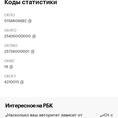
Коды статистики
ОКПО
0154806692
ОКАТО
25436000000
ОКТМО
25736000001
ОКФС
16
ОКОГУ
4210015
Интересное на РБК
Насколько ваш авторитет зависит от
«От спо