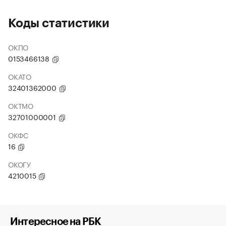
Коды статистики
ОКПО
0153466138
ОКАТО
32401362000
ОКТМО
32701000001
ОКФС
16
ОКОГУ
4210015
Интересное на РБК