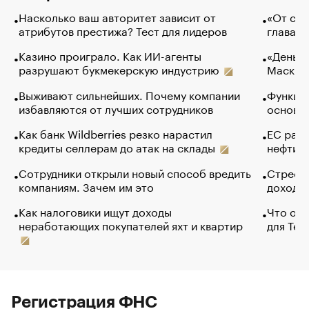
Насколько ваш авторитет зависит от
«От спо
атрибутов престижа? Тест для лидеров
глава к
Казино проиграло. Как ИИ-агенты
«Деньги
разрушают букмекерскую индустрию
Маск в 
Выживают сильнейших. Почему компании
Функции
избавляются от лучших сотрудников
основ э
Как банк Wildberries резко нарастил
ЕС раз
кредиты селлерам до атак на склады
нефти —
Сотрудники открыли новый способ вредить
Стресс 
компаниям. Зачем им это
доходов
Как налоговики ищут доходы
Что обв
неработающих покупателей яхт и квартир
для Tel
Регистрация ФНС