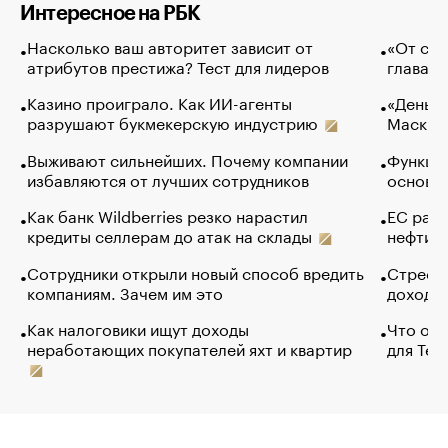
Интересное на РБК
Насколько ваш авторитет зависит от
«От спо
атрибутов престижа? Тест для лидеров
глава к
Казино проиграло. Как ИИ-агенты
«Деньги
разрушают букмекерскую индустрию
Маск в 
Выживают сильнейших. Почему компании
Функции
избавляются от лучших сотрудников
основ э
Как банк Wildberries резко нарастил
ЕС раз
кредиты селлерам до атак на склады
нефти —
Сотрудники открыли новый способ вредить
Стресс 
компаниям. Зачем им это
доходов
Как налоговики ищут доходы
Что обв
неработающих покупателей яхт и квартир
для Tel