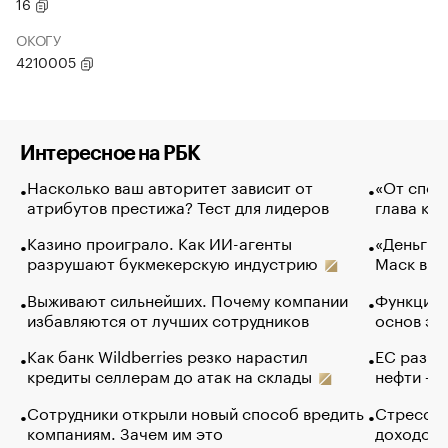
16
ОКОГУ
4210005
Интересное на РБК
Насколько ваш авторитет зависит от
«От спор
атрибутов престижа? Тест для лидеров
глава ко
Казино проиграло. Как ИИ-агенты
«Деньги б
разрушают букмекерскую индустрию
Маск в и
Выживают сильнейших. Почему компании
Функции 
избавляются от лучших сотрудников
основ эф
Как банк Wildberries резко нарастил
ЕС разре
кредиты селлерам до атак на склады
нефти — 
Сотрудники открыли новый способ вредить
Стресс о
компаниям. Зачем им это
доходов 