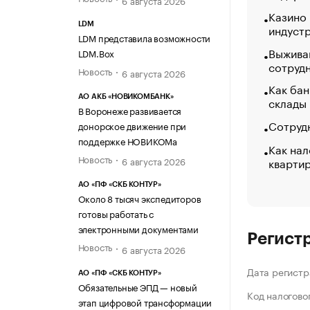
Казино
LDM
индуст
LDM представила возможности
Выжива
LDM.Box
сотруд
Новость
6 августа 2026
Как бан
АО АКБ «НОВИКОМБАНК»
склады
В Воронеже развивается
Сотрудн
донорское движение при
поддержке НОВИКОМа
Как нал
Новость
кварти
6 августа 2026
АО «ПФ «СКБ КОНТУР»
Около 8 тысяч экспедиторов
готовы работать с
электронными документами
Регист
Новость
6 августа 2026
Дата регистр
АО «ПФ «СКБ КОНТУР»
Обязательные ЭПД — новый
Код налогово
этап цифровой трансформации