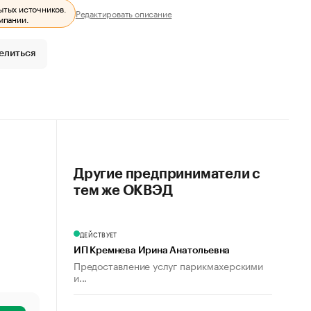
ытых источников.
Редактировать описание
мпании.
елиться
Другие предприниматели с
тем же ОКВЭД
ДЕЙСТВУЕТ
ИП Кремнева Ирина Анатольевна
Предоставление услуг парикмахерскими
и...