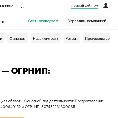
...
БК Вино
Личный кабинет
Стать экспертом
Управлять компанией
кте
азета
жи
Финансы
Недвижимость
Ретейл
Производство
а — ОГРНИП:
цкая область. Основной вид деятельности: Предоставление
82400640152 и ОГРНИП: 307482231300065.