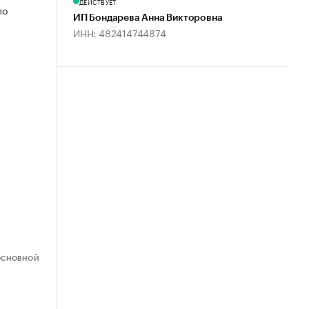
ДЕЙСТВУЕТ
по
ИП Бондарева Анна Викторовна
ИНН: 482414744874
ОСНОВНОЙ