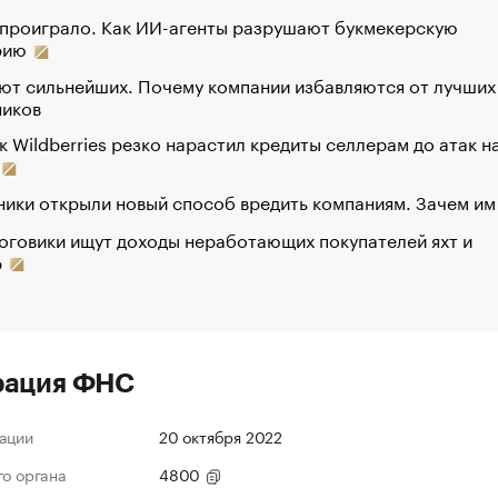
 проиграло. Как ИИ-агенты разрушают букмекерскую
рию
ют сильнейших. Почему компании избавляются от лучших
ников
к Wildberries резко нарастил кредиты селлерам до атак н
ики открыли новый способ вредить компаниям. Зачем им
оговики ищут доходы неработающих покупателей яхт и
р
рация ФНС
ации
20 октября 2022
го органа
4800