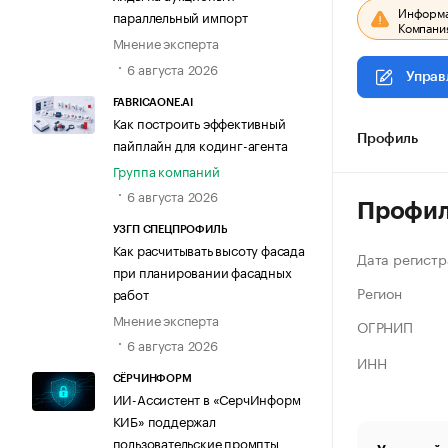
Информац
параллельный импорт
Компания
Мнение эксперта
6 августа 2026
Управ
FABRICAONE.AI
Как построить эффективный
Профиль
пайплайн для кодинг-агента
Группа компаний
6 августа 2026
Профи
УЗГП СПЕЦПРОФИЛЬ
Как расчитывать высоту фасада
Дата регистр
при планировании фасадных
Регион
работ
Мнение эксперта
ОГРНИП
6 августа 2026
ИНН
СЁРЧИНФОРМ
ИИ-Ассистент в «СерчИнформ
КИБ» поддержал
пользовательские промпты