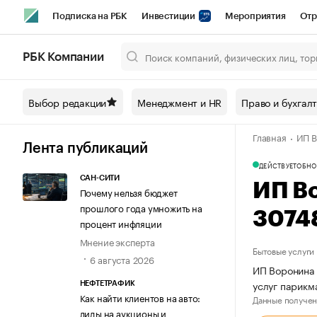
Подписка на РБК
Инвестиции
Мероприятия
Отр
Спорт
Школа управления РБК
РБК Образование
РБ
РБК Компании
Город
Стиль
Крипто
РБК Бизнес-среда
Дискусси
Выбор редакции
Менеджмент и HR
Право и бухгал
Спецпроекты СПб
Конференции СПб
Спецпроекты
Главная
ИП В
Технологии и медиа
Финансы
Рынок наличной валют
Лента публикаций
ДЕЙСТВУЕТ
ОБНО
САН-СИТИ
ИП В
Почему нельзя бюджет
прошлого года умножить на
3074
процент инфляции
Мнение эксперта
Бытовые услуги
6 августа 2026
ИП Воронина 
услуг парикм
НЕФТЕТРАФИК
Как найти клиентов на авто:
Данные получен
лиды на аукционы и