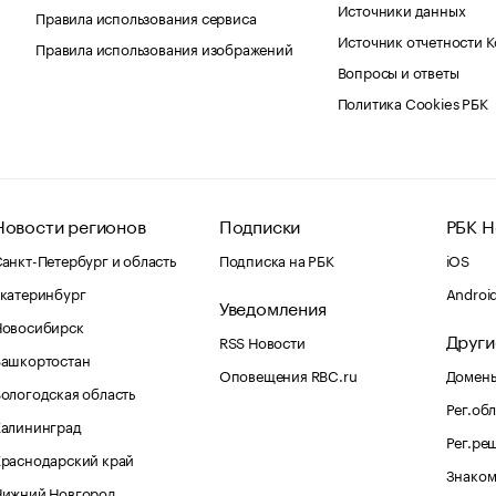
Источники данных
Правила использования сервиса
Источник отчетности 
Правила использования изображений
Вопросы и ответы
Политика Cookies РБК
Новости регионов
Подписки
РБК Н
анкт-Петербург и область
Подписка на РБК
iOS
катеринбург
Androi
Уведомления
Новосибирск
Други
RSS Новости
Башкортостан
Оповещения RBC.ru
Домены
ологодская область
Рег.об
Калининград
Рег.ре
раснодарский край
Знаком
Нижний Новгород