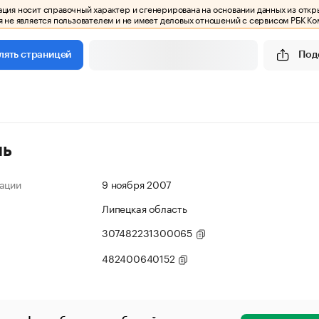
ия носит справочный характер и сгенерирована на основании данных из откр
 не является пользователем и не имеет деловых отношений с сервисом РБК Ко
Под
лять страницей
ль
ации
9 ноября 2007
Липецкая область
307482231300065
482400640152