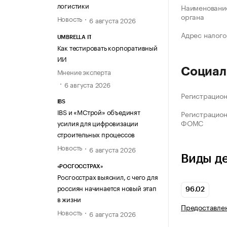
логистики
Наименование
органа
Новость
6 августа 2026
Адрес налого
UMBRELLA IT
Как тестировать корпоративный
ИИ
Социал
Мнение эксперта
6 августа 2026
Регистрацио
IBS
IBS и «МСтрой» объединят
Регистрацио
ФОМС
усилия для цифровизации
строительных процессов
Новость
6 августа 2026
Виды д
«РОСГОССТРАХ»
Росгосстрах выяснил, с чего для
россиян начинается новый этап
96.02
в жизни
Предоставлен
Новость
6 августа 2026