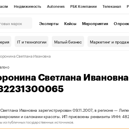
асли
Недвижимость
Autonews
РБК Компании
Телеканал
Р
К Курсы
РБК Life
Тренды
Визионеры
Национальные проекты
Эксперты
Кейсы
Мероприятия
О прое
онный клуб
Исследования
Кредитные рейтинги
Франшизы
Г
терия
IT и технологии
Малый бизнес
Маркетинг и прода
Проверка контрагентов
Политика
Экономика
Бизнес
оронина Светлана Ивановна
ы
ВЛЕНО
оронина Светлана Ивановн
82231300065
Светлана Ивановна зарегистрирован 09.11.2007, в регионе — Липе
ахерскими и салонами красоты. ИП присвоены реквизиты ИНН: 4
ы из публичных государственных источников.