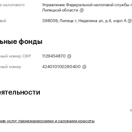
 налогового
Управление Федеральной налоговой службы 
Липецкой области
вой
398059, Липецк г, Неделина ул, д 4, корп А
ьные фонды
нный номер СФР
1129454870
нный номер
424010100280400
еятельности
ие услуг парикмахерскими и салонами красоты