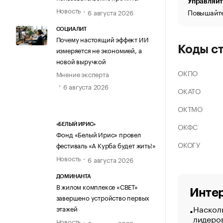
Управляйт
Новость
Повышайте
6 августа 2026
СОЦИАЛИТ
Почему настоящий эффект ИИ
Коды с
измеряется не экономией, а
новой выручкой
ОКПО
Мнение эксперта
6 августа 2026
ОКАТО
ОКТМО
ОКФС
«БЕЛЫЙ ИРИС»
Фонд «Белый Ирис» провел
ОКОГУ
фестиваль «А Курба будет жить!»
Новость
6 августа 2026
ДОМИНАНТА
В жилом комплексе «СВЕТ»
Интер
завершено устройство первых
Насколь
этажей
лидеро
Новость
6 августа 2026