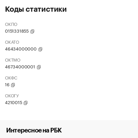
Коды статистики
ОКПО
0151331855
ОКАТО
46434000000
ОКТМО
46734000001
ОКФС
16
ОКОГУ
4210015
Интересное на РБК