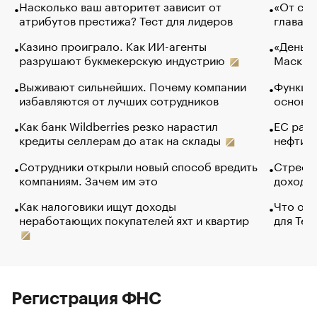
Насколько ваш авторитет зависит от
«От спо
атрибутов престижа? Тест для лидеров
глава к
Казино проиграло. Как ИИ-агенты
«Деньги
разрушают букмекерскую индустрию
Маск в 
Выживают сильнейших. Почему компании
Функции
избавляются от лучших сотрудников
основ э
Как банк Wildberries резко нарастил
ЕС раз
кредиты селлерам до атак на склады
нефти —
Сотрудники открыли новый способ вредить
Стресс 
компаниям. Зачем им это
доходов
Как налоговики ищут доходы
Что обв
неработающих покупателей яхт и квартир
для Tel
Регистрация ФНС