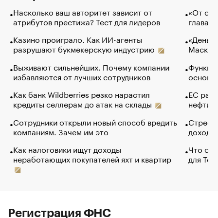
Насколько ваш авторитет зависит от
«От спо
атрибутов престижа? Тест для лидеров
глава к
Казино проиграло. Как ИИ-агенты
«Деньги
разрушают букмекерскую индустрию
Маск в 
Выживают сильнейших. Почему компании
Функции
избавляются от лучших сотрудников
основ э
Как банк Wildberries резко нарастил
ЕС раз
кредиты селлерам до атак на склады
нефти —
Сотрудники открыли новый способ вредить
Стресс 
компаниям. Зачем им это
доходов
Как налоговики ищут доходы
Что обв
неработающих покупателей яхт и квартир
для Tel
Регистрация ФНС