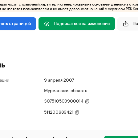
ия носит справочный характер и сгенерирована на основании данных из откр
 не является пользователем и не имеет деловых отношений с сервисом РБК Ко
Подписаться на изменения
По
лять страницей
ль
ации
9 апреля 2007
Мурманская область
307510509900014
511200689421