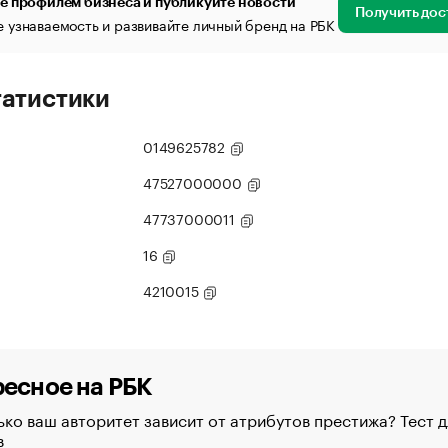
е профилем бизнеса и публикуйте новости
Получить дос
 узнаваемость и развивайте личный бренд на РБК
татистики
0149625782
47527000000
47737000011
16
4210015
есное на РБК
ко ваш авторитет зависит от атрибутов престижа? Тест д
в