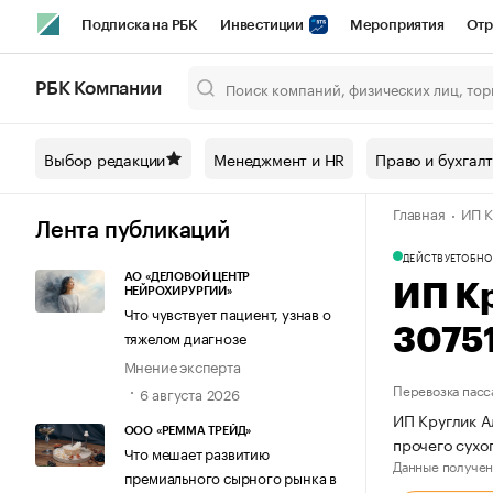
Подписка на РБК
Инвестиции
Мероприятия
Отр
Спорт
Школа управления РБК
РБК Образование
РБ
РБК Компании
Город
Стиль
Крипто
РБК Бизнес-среда
Дискусси
Выбор редакции
Менеджмент и HR
Право и бухгал
Спецпроекты СПб
Конференции СПб
Спецпроекты
Главная
ИП К
Технологии и медиа
Финансы
Рынок наличной валют
Лента публикаций
ДЕЙСТВУЕТ
ОБНО
АО «ДЕЛОВОЙ ЦЕНТР
ИП К
НЕЙРОХИРУРГИИ»
Что чувствует пациент, узнав о
3075
тяжелом диагнозе
Мнение эксперта
Перевозка пасс
6 августа 2026
ИП Круглик А
ООО «РЕММА ТРЕЙД»
прочего сухо
Что мешает развитию
Данные получен
премиального сырного рынка в