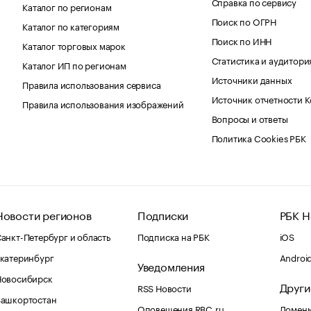
Справка по сервису
Каталог по регионам
Поиск по ОГРН
Каталог по категориям
Поиск по ИНН
Каталог торговых марок
Статистика и аудитори
Каталог ИП по регионам
Источники данных
Правила использования сервиса
Источник отчетности 
Правила использования изображений
Вопросы и ответы
Политика Cookies РБК
Новости регионов
Подписки
РБК Н
анкт-Петербург и область
Подписка на РБК
iOS
катеринбург
Androi
Уведомления
Новосибирск
Други
RSS Новости
Башкортостан
Оповещения RBC.ru
Домены