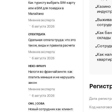
Как туристу выбрать SIM-карту
Казино
или eSIM для поездки в
индуст
Малайзию
Выжива
Мнение эксперта
сотруд
6 августа 2026
Как бан
СПЕКТРДАТА
склады
Сдельная оплата труда: что это
Сотрудн
такое, виды и правила расчета
Мнение эксперта
Как нал
6 августа 2026
кварти
НЕКО-ФРАНЧ
Налоги во франчайзинге: как
платить меньше и не нарушать
закон
Регист
Мнение эксперта
6 августа 2026
Дата регистр
OWL | СОВА
Код налогово
Новый сотрудник как клиент: