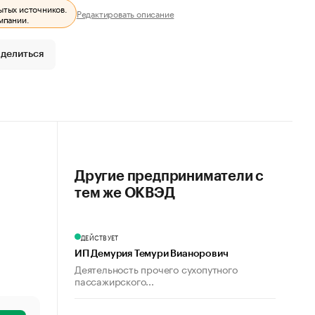
ытых источников.
Редактировать описание
мпании.
делиться
Другие предприниматели с
тем же ОКВЭД
ДЕЙСТВУЕТ
ИП Демурия Темури Вианорович
Деятельность прочего сухопутного
пассажирского...