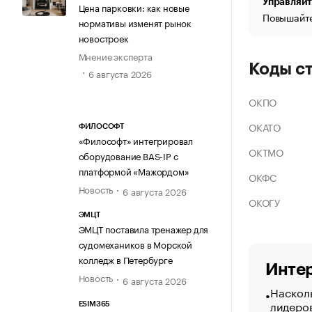
Управляйт
Цена парковки: как новые
Повышайте
нормативы изменят рынок
новостроек
Мнение эксперта
Коды с
6 августа 2026
ОКПО
ОКАТО
ФИЛОСОФТ
«Философт» интегрировал
ОКТМО
оборудование BAS-IP с
платформой «Мажордом»
ОКФС
Новость
6 августа 2026
ОКОГУ
ЭМЦТ
ЭМЦТ поставила тренажер для
судомехаников в Морской
колледж в Петербурге
Интер
Новость
6 августа 2026
Насколь
лидеро
ESIM365