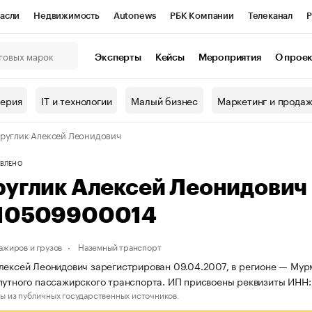
асли
Недвижимость
Autonews
РБК Компании
Телеканал
Р
К Курсы
РБК Life
Тренды
Визионеры
Национальные проекты
Эксперты
Кейсы
Мероприятия
О прое
онный клуб
Исследования
Кредитные рейтинги
Франшизы
Г
терия
IT и технологии
Малый бизнес
Маркетинг и прода
Проверка контрагентов
Политика
Экономика
Бизнес
руглик Алексей Леонидович
ы
ВЛЕНО
руглик Алексей Леонидович
10509900014
ажиров и грузов
Наземный транспорт
лексей Леонидович зарегистрирован 09.04.2007, в регионе — Мурм
путного пассажирского транспорта. ИП присвоены реквизиты ИН
ы из публичных государственных источников.