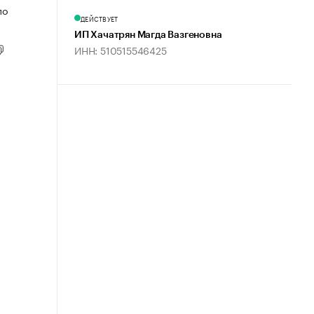
по
ДЕЙСТВУЕТ
ИП Хачатрян Магда Вазгеновна
ИНН: 510515546425