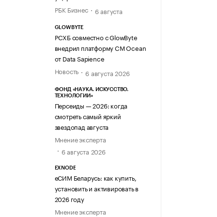
РБК Бизнес
6 августа
GLOWBYTE
РСХБ совместно с GlowByte
внедрил платформу CM Ocean
от Data Sapience
Новость
6 августа 2026
ФОНД «НАУКА. ИСКУССТВО.
ТЕХНОЛОГИИ»
Персеиды — 2026: когда
смотреть самый яркий
звездопад августа
Мнение эксперта
6 августа 2026
EXNODE
еСИМ Беларусь: как купить,
установить и активировать в
2026 году
Мнение эксперта