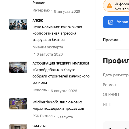
России
Информац
Компания
Интервью
6 августа 2026
АПКБК
Управ
Цена молчания: как скрытая
корпоративная агрессия
разрушает бизнес
Профиль
Мнение эксперта
6 августа 2026
Профи
АССОЦИАЦИЯ ПРЕДПРИНИМАТЕЛЕЙ
«Стройдебаты» в Калуге
Дата регистр
собрали строителей калужского
региона
Регион
Новость
6 августа 2026
ОГРНИП
Wildberries объявил о новых
ИНН
мерах поддержки продавцов
РБК Бизнес
6 августа
SMARENT