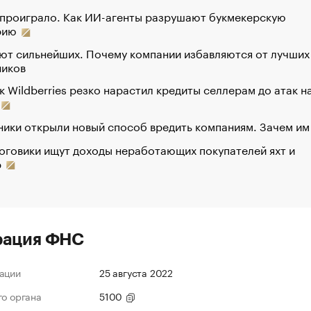
 проиграло. Как ИИ-агенты разрушают букмекерскую
рию
ют сильнейших. Почему компании избавляются от лучших
ников
к Wildberries резко нарастил кредиты селлерам до атак н
ики открыли новый способ вредить компаниям. Зачем им
оговики ищут доходы неработающих покупателей яхт и
р
рация ФНС
ации
25 августа 2022
го органа
5100