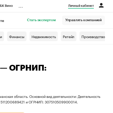
...
БК Вино
Личный кабинет
Стать экспертом
Управлять компанией
кте
азета
жи
Финансы
Недвижимость
Ретейл
Производство
 — ОГРНИП:
анская область. Основной вид деятельности: Деятельность
Н: 511200689421 и ОГРНИП: 307510509900014.