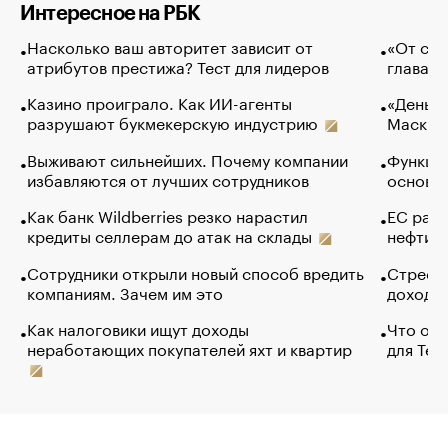
Интересное на РБК
Насколько ваш авторитет зависит от
«От спо
атрибутов престижа? Тест для лидеров
глава к
Казино проиграло. Как ИИ-агенты
«Деньги
разрушают букмекерскую индустрию
Маск в 
Выживают сильнейших. Почему компании
Функции
избавляются от лучших сотрудников
основ э
Как банк Wildberries резко нарастил
ЕС раз
кредиты селлерам до атак на склады
нефти —
Сотрудники открыли новый способ вредить
Стресс 
компаниям. Зачем им это
доходов
Как налоговики ищут доходы
Что обв
неработающих покупателей яхт и квартир
для Tel