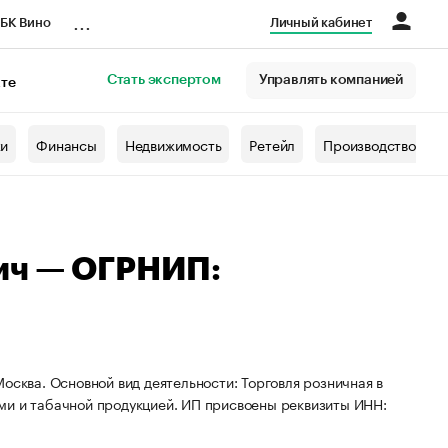
...
БК Вино
Личный кабинет
Стать экспертом
Управлять компанией
кте
азета
жи
Финансы
Недвижимость
Ретейл
Производство
ич — ОГРНИП:
осква. Основной вид деятельности: Торговля розничная в
ми и табачной продукцией. ИП присвоены реквизиты ИНН: