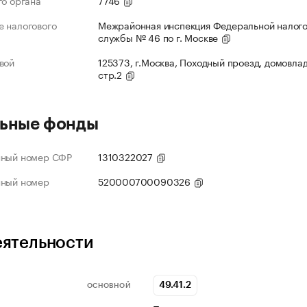
го органа
7746
 налогового
Межрайонная инспекция Федеральной налог
службы № 46 по г. Москве
вой
125373, г.Москва, Походный проезд, домовлад
стр.2
ьные фонды
нный номер СФР
1310322027
нный номер
520000700090326
еятельности
49.41.2
ОСНОВНОЙ