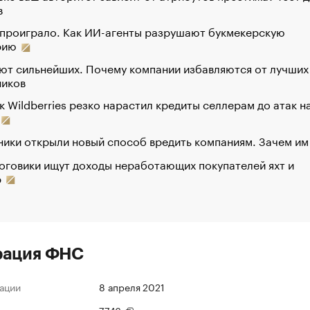
в
 проиграло. Как ИИ-агенты разрушают букмекерскую
рию
ют сильнейших. Почему компании избавляются от лучших
ников
к Wildberries резко нарастил кредиты селлерам до атак н
ики открыли новый способ вредить компаниям. Зачем им
оговики ищут доходы неработающих покупателей яхт и
р
рация ФНС
ации
8 апреля 2021