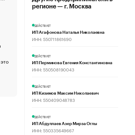
создавшей GTA
регионе — г. Москва
«Деньги будут не нужны»: что рассказал Маск в инт
Economist
ДЕЙСТВУЕТ
Функции менеджмента: пять ключевых основ эффект
ИП Агафонова Наталья Николаевна
управления
ИНН: 550711861690
а
ЕС разрешил конфискацию российской нефти — чем
Москва
ДЕЙСТВУЕТ
 это
Стресс обеспеченных людей: почему рост доходов 
ИП Перминова Евгения Константиновна
счастья
ИНН: 550508190043
Что обвинения против Павла Дурова значат для Tele
пользователей
ДЕЙСТВУЕТ
ИП Кизимов Максим Николаевич
ИНН: 550409048783
ДЕЙСТВУЕТ
ИП Абдуллаев Азер Мирза Оглы
ИНН: 550335649667