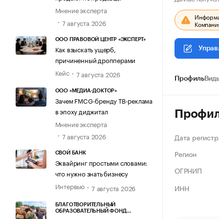
Мнение эксперта
Информац
7 августа 2026
Компания
ООО ПРАВОВОЙ ЦЕНТР «ЭКСПЕРТ»
Как взыскать ущерб,
Управ
причиненный дропперами
Кейс
7 августа 2026
Профиль
Виды
ООО «МЕДИА-ДОКТОР»
Зачем FMCG-бренду ТВ-реклама
в эпоху диджитал
Профи
Мнение эксперта
7 августа 2026
Дата регистр
Регион
СВОЙ БАНК
Эквайринг простыми словами:
ОГРНИП
что нужно знать бизнесу
Интервью
ИНН
7 августа 2026
БЛАГОТВОРИТЕЛЬНЫЙ
ОБРАЗОВАТЕЛЬНЫЙ ФОНД
«МАРХАМАТ»