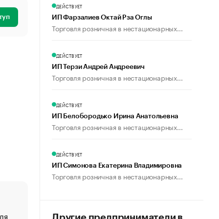
ДЕЙСТВУЕТ
туп
ИП Фарзалиев Октай Рза Оглы
Торговля розничная в нестационарных...
ДЕЙСТВУЕТ
ИП Терзи Андрей Андреевич
Торговля розничная в нестационарных...
ДЕЙСТВУЕТ
ИП Белобородько Ирина Анатольевна
Торговля розничная в нестационарных...
ДЕЙСТВУЕТ
ИП Симонова Екатерина Владимировна
Торговля розничная в нестационарных...
ля
«От спорта тело стареет иначе». Как живет глава ко
Другие предприниматели в