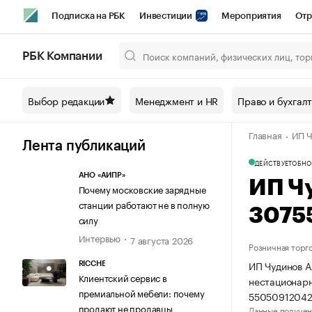
Подписка на РБК
Инвестиции
Мероприятия
Отр
Спорт
Школа управления РБК
РБК Образование
РБ
РБК Компании
Город
Стиль
Крипто
РБК Бизнес-среда
Дискусси
Выбор редакции
Менеджмент и HR
Право и бухгал
Спецпроекты СПб
Конференции СПб
Спецпроекты
Главная
ИП Ч
Технологии и медиа
Финансы
Рынок наличной валют
Лента публикаций
ДЕЙСТВУЕТ
ОБНО
АНО «АИПР»
ИП Ч
Почему московские зарядные
станции работают не в полную
3075
силу
Интервью
7 августа 2026
Розничная торг
ИП Чудинов А
RICCHE
Клиентский сервис в
нестационарн
премиальной мебели: почему
55050912042
продают не продавцы
Данные получен