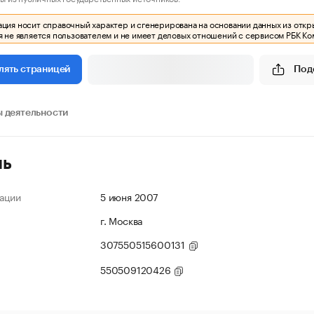
ия носит справочный характер и сгенерирована на основании данных из откр
 не является пользователем и не имеет деловых отношений с сервисом РБК Ко
Под
лять страницей
 деятельности
ль
ации
5 июня 2007
г. Москва
307550515600131
550509120426