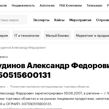
асли
Недвижимость
Autonews
РБК Компании
Телеканал
Р
К Курсы
РБК Life
Тренды
Визионеры
Национальные проекты
Эксперты
Кейсы
Мероприятия
О прое
онный клуб
Исследования
Кредитные рейтинги
Франшизы
Г
терия
IT и технологии
Малый бизнес
Маркетинг и прода
Проверка контрагентов
Политика
Экономика
Бизнес
удинов Александр Федорович
ы
ВЛЕНО
удинов Александр Федоров
50515600131
овля
Розничная торговля в нестационарных торговых объектах
лександр Федорович зарегистрирован 05.06.2007, в регионе — г. М
ых торговых объектах и на рынках пищевыми продуктами, напитка
6 и ОГРНИП: 307550515600131.
ы из публичных государственных источников.