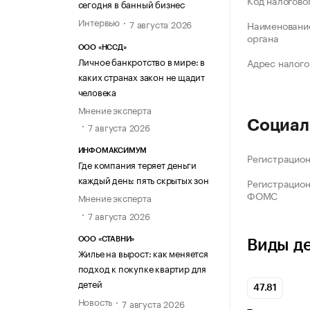
Код налогово
сегодня в банный бизнес
Интервью
7 августа 2026
Наименование
органа
ООО «НССД»
Личное банкротство в мире: в
Адрес налого
каких странах закон не щадит
человека
Мнение эксперта
Социал
7 августа 2026
ИНФОМАКСИМУМ
Регистрацио
Где компания теряет деньги
каждый день: пять скрытых зон
Регистрацио
ФОМС
Мнение эксперта
7 августа 2026
ООО «СТАВНИ»
Виды д
Жилье на вырост: как меняется
подход к покупке квартир для
детей
47.81
Новость
7 августа 2026