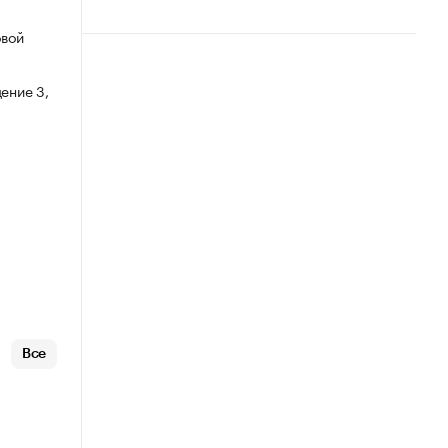
овой
ение 3,
Все