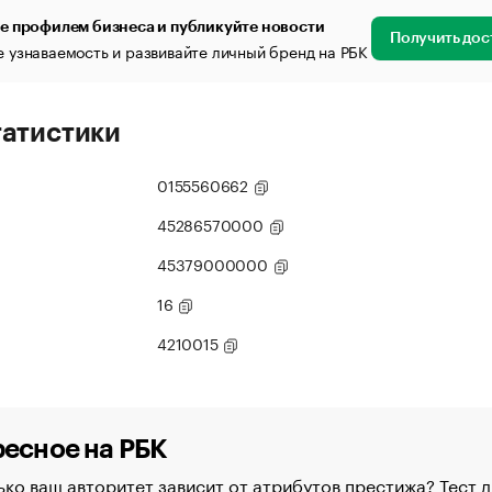
е профилем бизнеса и публикуйте новости
Получить дос
 узнаваемость и развивайте личный бренд на РБК
татистики
0155560662
45286570000
45379000000
16
4210015
есное на РБК
ко ваш авторитет зависит от атрибутов престижа? Тест д