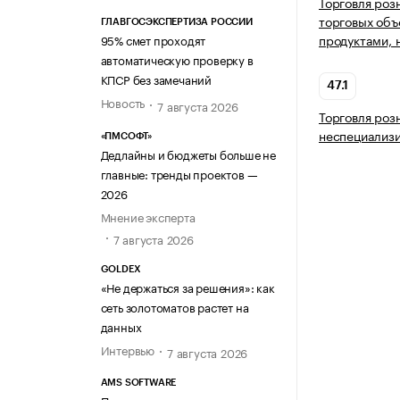
Торговля роз
торговых объ
ГЛАВГОСЭКСПЕРТИЗА РОССИИ
продуктами, 
95% смет проходят
автоматическую проверку в
КПСР без замечаний
47.1
Новость
7 августа 2026
Торговля роз
неспециализ
«ПМСОФТ»
Дедлайны и бюджеты больше не
главные: тренды проектов —
2026
Мнение эксперта
7 августа 2026
GOLDEX
«Не держаться за решения»: как
сеть золотоматов растет на
данных
Интервью
7 августа 2026
AMS SOFTWARE