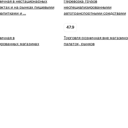
ничная в нестационарных
Перевозка грузов
ектах и на рынках пищевыми
неспециализированными
напитками и …
автотранспортными средствами
47.9
ничная в
Торговля розничная вне магазино
ированных магазинах
палаток, рынков