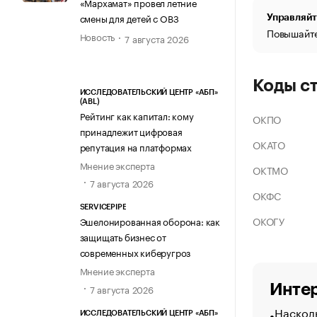
«Мархамат» провел летние
смены для детей с ОВЗ
Управляйт
Повышайте
Новость
7 августа 2026
Коды с
ИССЛЕДОВАТЕЛЬСКИЙ ЦЕНТР «АБП»
(ABL)
Рейтинг как капитал: кому
ОКПО
принадлежит цифровая
ОКАТО
репутация на платформах
Мнение эксперта
ОКТМО
7 августа 2026
ОКФС
SERVICEPIPE
ОКОГУ
Эшелонированная оборона: как
защищать бизнес от
современных киберугроз
Мнение эксперта
Интер
7 августа 2026
Насколь
ИССЛЕДОВАТЕЛЬСКИЙ ЦЕНТР «АБП»