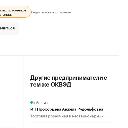
ытых источников.
Редактировать описание
мпании.
елиться
Другие предприниматели с
тем же ОКВЭД
ДЕЙСТВУЕТ
ИП Прохорцева Анжела Рудольфовна
Торговля розничная в нестационарных...