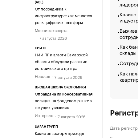
лидеро
(ABL)
От посредника к
Казино
инфраструктуре: как меняется
индуст
роль цифровых платформ
Выжива
Мнение эксперта
сотруд
7 августа 2026
Как бан
НИИ ПГ
склады
НИИ ПГ и власти Самарской
области обсудили развитие
Сотрудн
исторического центра
Как нал
Новость
7 августа 2026
кварти
ВЫСШАЯ ШКОЛА ЭКОНОМИКИ
Оправдана ли консервативная
позиция на фондовом рынке в
текущих условиях
Регист
Интервью
7 августа 2026
Дата регистр
ЦАРАН ГРУПП
Какие инвесторы приходят