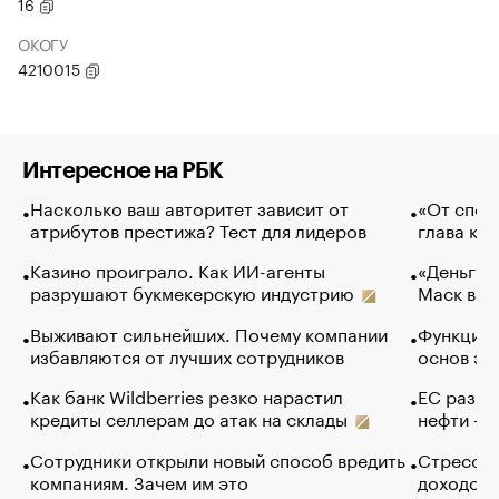
16
ОКОГУ
4210015
Интересное на РБК
Насколько ваш авторитет зависит от
«От спор
атрибутов престижа? Тест для лидеров
глава ко
Казино проиграло. Как ИИ-агенты
«Деньги б
разрушают букмекерскую индустрию
Маск в и
Выживают сильнейших. Почему компании
Функции 
избавляются от лучших сотрудников
основ эф
Как банк Wildberries резко нарастил
ЕС разре
кредиты селлерам до атак на склады
нефти — 
Сотрудники открыли новый способ вредить
Стресс о
компаниям. Зачем им это
доходов 