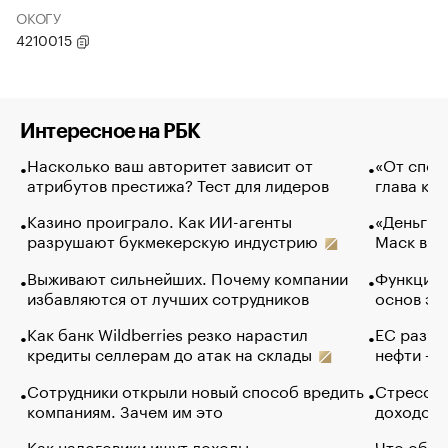
ОКОГУ
4210015
Интересное на РБК
Насколько ваш авторитет зависит от
«От спор
атрибутов престижа? Тест для лидеров
глава ко
Казино проиграло. Как ИИ-агенты
«Деньги б
разрушают букмекерскую индустрию
Маск в и
Выживают сильнейших. Почему компании
Функции 
избавляются от лучших сотрудников
основ эф
Как банк Wildberries резко нарастил
ЕС разре
кредиты селлерам до атак на склады
нефти — 
Сотрудники открыли новый способ вредить
Стресс о
компаниям. Зачем им это
доходов 
Как налоговики ищут доходы
Что обви