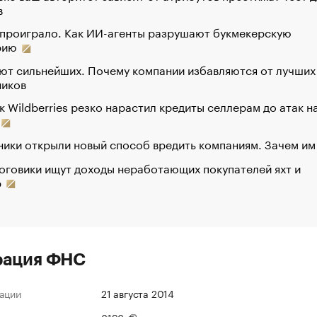
в
 проиграло. Как ИИ-агенты разрушают букмекерскую
рию
ют сильнейших. Почему компании избавляются от лучших
ников
к Wildberries резко нарастил кредиты селлерам до атак н
ики открыли новый способ вредить компаниям. Зачем им
оговики ищут доходы неработающих покупателей яхт и
р
рация ФНС
ации
21 августа 2014