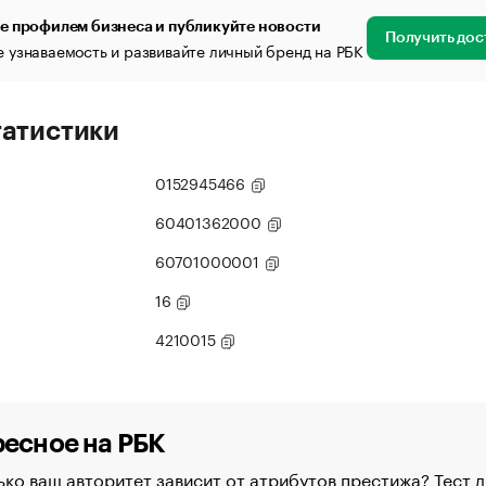
е профилем бизнеса и публикуйте новости
Получить дос
 узнаваемость и развивайте личный бренд на РБК
татистики
0152945466
60401362000
60701000001
16
4210015
есное на РБК
ко ваш авторитет зависит от атрибутов престижа? Тест д