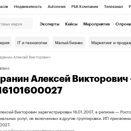
асли
Недвижимость
Autonews
РБК Компании
Телеканал
Р
К Курсы
РБК Life
Тренды
Визионеры
Национальные проекты
Эксперты
Кейсы
Мероприятия
О прое
онный клуб
Исследования
Кредитные рейтинги
Франшизы
Г
терия
IT и технологии
Малый бизнес
Маркетинг и прода
Проверка контрагентов
Политика
Экономика
Бизнес
аранин Алексей Викторович
ы
ВЛЕНО
аранин Алексей Викторович
16101600027
лексей Викторович зарегистрирован 16.01.2007, в регионе — Рост
нальных услуг, не включенных в другие группировки. ИП присвое
0027.
ы из публичных государственных источников.