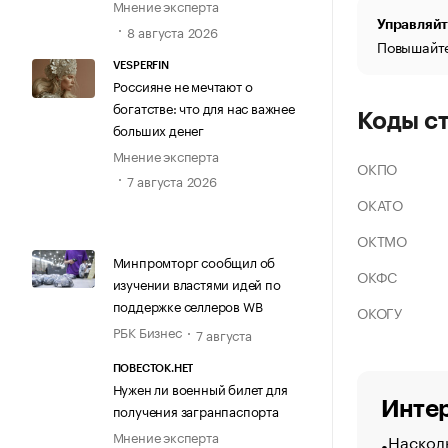
Мнение эксперта
Управляйт
8 августа 2026
Повышайте
VESPERFIN
Россияне не мечтают о
богатстве: что для нас важнее
Коды с
больших денег
Мнение эксперта
ОКПО
7 августа 2026
ОКАТО
ОКТМО
Минпромторг сообщил об
ОКФС
изучении властями идей по
поддержке селлеров WB
ОКОГУ
РБК Бизнес
7 августа
ПОВЕСТОК.НЕТ
Нужен ли военный билет для
Интер
получения загранпаспорта
Мнение эксперта
Насколь