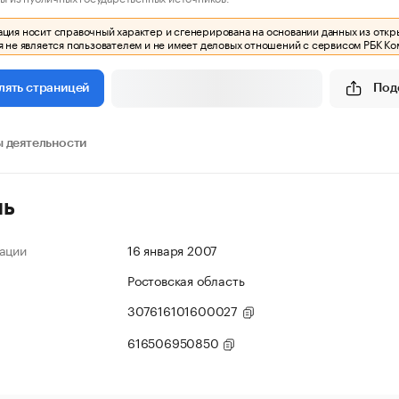
ия носит справочный характер и сгенерирована на основании данных из откр
 не является пользователем и не имеет деловых отношений с сервисом РБК Ко
Под
лять страницей
 деятельности
ль
ации
16 января 2007
Ростовская область
307616101600027
616506950850