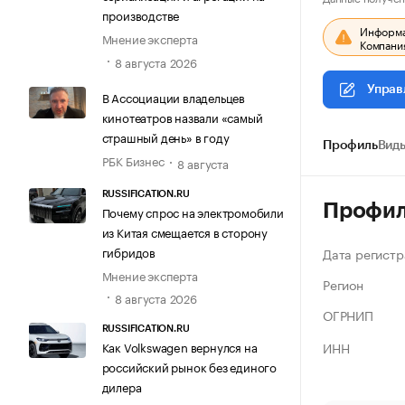
производстве
Информац
Мнение эксперта
Компания
8 августа 2026
Управ
В Ассоциации владельцев
кинотеатров назвали «самый
страшный день» в году
Профиль
Виды
РБК Бизнес
8 августа
RUSSIFICATION.RU
Профи
Почему спрос на электромобили
из Китая смещается в сторону
гибридов
Дата регистр
Мнение эксперта
Регион
8 августа 2026
ОГРНИП
RUSSIFICATION.RU
ИНН
Как Volkswagen вернулся на
российский рынок без единого
дилера