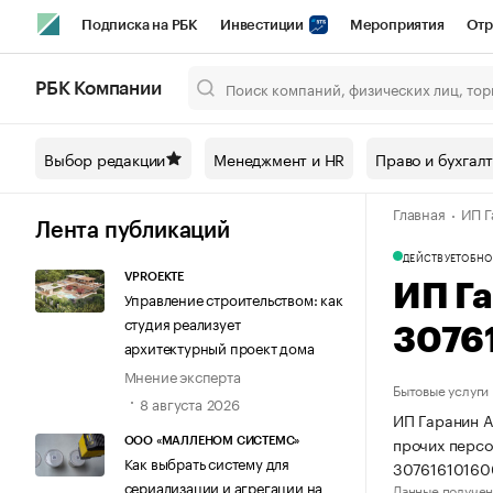
Подписка на РБК
Инвестиции
Мероприятия
Отр
Спорт
Школа управления РБК
РБК Образование
РБ
РБК Компании
Город
Стиль
Крипто
РБК Бизнес-среда
Дискусси
Выбор редакции
Менеджмент и HR
Право и бухгал
Спецпроекты СПб
Конференции СПб
Спецпроекты
Главная
ИП Г
Технологии и медиа
Финансы
Рынок наличной валют
Лента публикаций
ДЕЙСТВУЕТ
ОБНО
VPROEKTE
ИП Г
Управление строительством: как
студия реализует
3076
архитектурный проект дома
Мнение эксперта
Бытовые услуги
8 августа 2026
ИП Гаранин А
прочих персо
ООО «МАЛЛЕНОМ СИСТЕМС»
Как выбрать систему для
30761610160
сериализации и агрегации на
Данные получен