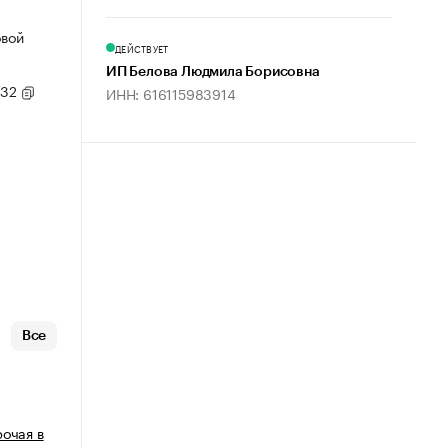
овой
ДЕЙСТВУЕТ
ИП Белова Людмила Борисовна
/32
ИНН: 616115983914
Все
рочая в