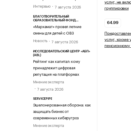
услуг, не вкл
Интервью
7 августа 2026
группировки
БЛАГОТВОРИТЕЛЬНЫЙ
ОБРАЗОВАТЕЛЬНЫЙ ФОНД
64.99
«МАРХАМАТ»
«Мархамат» провел летние
смены для детей с ОВЗ
Предоставле
услуг, кроме 
Новость
7 августа 2026
пенсионному 
ИССЛЕДОВАТЕЛЬСКИЙ ЦЕНТР «АБП»
(ABL)
Рейтинг как капитал: кому
принадлежит цифровая
репутация на платформах
Мнение эксперта
7 августа 2026
SERVICEPIPE
Эшелонированная оборона: как
защищать бизнес от
современных киберугроз
Мнение эксперта