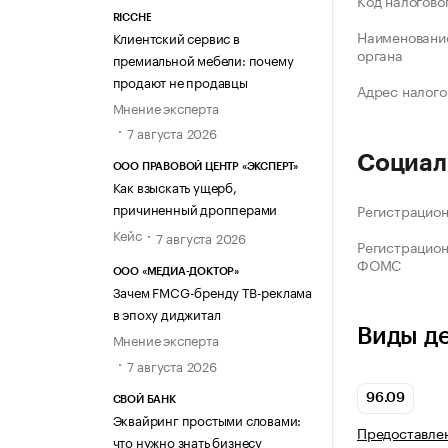
Код налогово
RICCHE
Наименование
Клиентский сервис в
органа
премиальной мебели: почему
продают не продавцы
Адрес налого
Мнение эксперта
7 августа 2026
Социал
ООО ПРАВОВОЙ ЦЕНТР «ЭКСПЕРТ»
Как взыскать ущерб,
причиненный дропперами
Регистрацио
Кейс
7 августа 2026
Регистрацио
ФОМС
ООО «МЕДИА-ДОКТОР»
Зачем FMCG-бренду ТВ-реклама
в эпоху диджитал
Виды д
Мнение эксперта
7 августа 2026
96.09
СВОЙ БАНК
Эквайринг простыми словами:
Предоставле
что нужно знать бизнесу