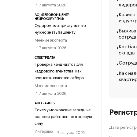
лидеро
7 августа 2026
Казино
АО «ДЕЛОВОЙ ЦЕНТР
индуст
НЕЙРОХИРУРГИИ»
Судорожные приступы: что
Выжива
нужно знать пациенту
сотруд
Мнение эксперта
Как бан
7 августа 2026
склады
СПЕКТРДАТА
Сотрудн
Проверка кандидатов для
кадрового агентства: как
Как нал
повысить качество отбора
кварти
Мнение эксперта
7 августа 2026
АНО «АИПР»
Почему московские зарядные
Регист
станции работают не в полную
силу
Дата регистр
Интервью
7 августа 2026