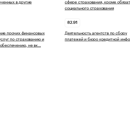
юченных в другие
сфере страхования, кроме обяза
социального страхования
82.91
ние прочих финансовых
Деятельность агентств по сбору
услуг по страхованию и
платежей и бюро кредитной инф
обеспечению, не вк…