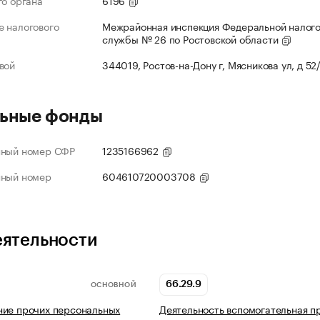
го органа
6196
 налогового
Межрайонная инспекция Федеральной налог
службы № 26 по Ростовской области
вой
344019, Ростов-на-Дону г, Мясникова ул, д 52
ьные фонды
нный номер СФР
1235166962
нный номер
604610720003708
еятельности
66.29.9
ОСНОВНОЙ
ние прочих персональных
Деятельность вспомогательная п