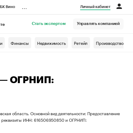
...
БК Вино
Личный кабинет
Стать экспертом
Управлять компанией
кте
азета
жи
Финансы
Недвижимость
Ретейл
Производство
 — ОГРНИП:
овская область. Основной вид деятельности: Предоставление
ны реквизиты ИНН: 616506950850 и ОГРНИП: