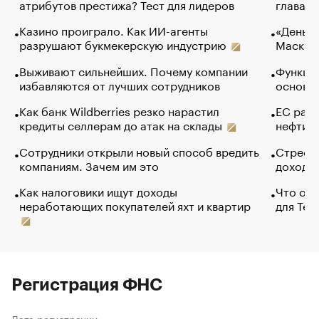
атрибутов престижа? Тест для лидеров
глава к
Казино проиграло. Как ИИ-агенты
«Деньги
разрушают букмекерскую индустрию
Маск в 
Выживают сильнейших. Почему компании
Функции
избавляются от лучших сотрудников
основ э
Как банк Wildberries резко нарастил
ЕС раз
кредиты селлерам до атак на склады
нефти —
Сотрудники открыли новый способ вредить
Стресс 
компаниям. Зачем им это
доходов
Как налоговики ищут доходы
Что обв
неработающих покупателей яхт и квартир
для Tel
Регистрация ФНС
Дата регистрации