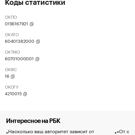
Коды статистики
ОКПО
0156167921
ОКАТО
60401382000
ОКТМО
60701000001
ОКФС
16
ОКОГУ
4210015
Интересное на РБК
Насколько ваш авторитет зависит от
«От спо