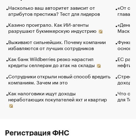
Насколько ваш авторитет зависит от
«От спо
атрибутов престижа? Тест для лидеров
глава к
Казино проиграло. Как ИИ-агенты
«Деньги
разрушают букмекерскую индустрию
Маск в 
Выживают сильнейших. Почему компании
Функции
избавляются от лучших сотрудников
основ э
Как банк Wildberries резко нарастил
ЕС раз
кредиты селлерам до атак на склады
нефти —
Сотрудники открыли новый способ вредить
Стресс 
компаниям. Зачем им это
доходов
Как налоговики ищут доходы
Что обв
неработающих покупателей яхт и квартир
для Tel
Регистрация ФНС