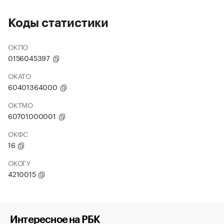
Коды статистики
ОКПО
0156045397
ОКАТО
60401364000
ОКТМО
60701000001
ОКФС
16
ОКОГУ
4210015
Интересное на РБК