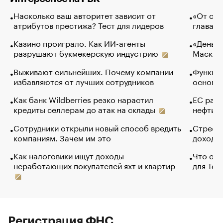
Насколько ваш авторитет зависит от
«От спо
атрибутов престижа? Тест для лидеров
глава к
Казино проиграло. Как ИИ-агенты
«Деньги
разрушают букмекерскую индустрию
Маск в 
Выживают сильнейших. Почему компании
Функции
избавляются от лучших сотрудников
основ э
Как банк Wildberries резко нарастил
ЕС раз
кредиты селлерам до атак на склады
нефти —
Сотрудники открыли новый способ вредить
Стресс 
компаниям. Зачем им это
доходов
Как налоговики ищут доходы
Что обв
неработающих покупателей яхт и квартир
для Tel
Регистрация ФНС