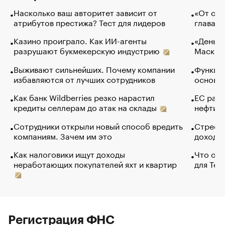
Насколько ваш авторитет зависит от
«От спо
атрибутов престижа? Тест для лидеров
глава к
Казино проиграло. Как ИИ-агенты
«Деньги
разрушают букмекерскую индустрию
Маск в 
Выживают сильнейших. Почему компании
Функции
избавляются от лучших сотрудников
основ э
Как банк Wildberries резко нарастил
ЕС раз
кредиты селлерам до атак на склады
нефти —
Сотрудники открыли новый способ вредить
Стресс 
компаниям. Зачем им это
доходов
Как налоговики ищут доходы
Что обв
неработающих покупателей яхт и квартир
для Tel
Регистрация ФНС