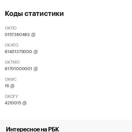
Коды статистики
ОКПО
0157380483
ОКАТО
61401375000
ОКТМО
61701000001
ОКФС
16
ОКОГУ
4210015
Интересное на РБК