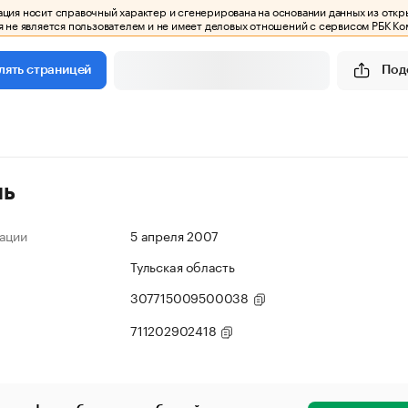
ия носит справочный характер и сгенерирована на основании данных из откр
 не является пользователем и не имеет деловых отношений с сервисом РБК Ко
Под
лять страницей
ль
ации
5 апреля 2007
Тульская область
307715009500038
711202902418