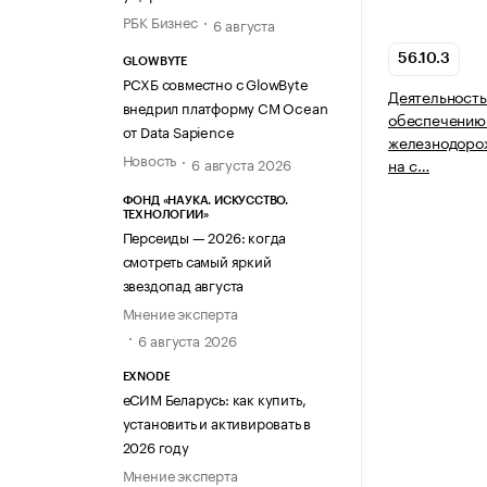
РБК Бизнес
6 августа
56.10.3
GLOWBYTE
РСХБ совместно с GlowByte
Деятельность
внедрил платформу CM Ocean
обеспечению
от Data Sapience
железнодорож
Новость
6 августа 2026
на с…
ФОНД «НАУКА. ИСКУССТВО.
ТЕХНОЛОГИИ»
Персеиды — 2026: когда
смотреть самый яркий
звездопад августа
Мнение эксперта
6 августа 2026
EXNODE
еСИМ Беларусь: как купить,
установить и активировать в
2026 году
Мнение эксперта