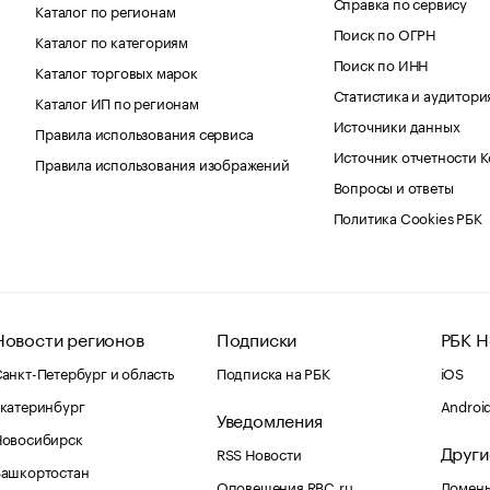
Справка по сервису
Каталог по регионам
Поиск по ОГРН
Каталог по категориям
Поиск по ИНН
Каталог торговых марок
Статистика и аудитори
Каталог ИП по регионам
Источники данных
Правила использования сервиса
Источник отчетности 
Правила использования изображений
Вопросы и ответы
Политика Cookies РБК
Новости регионов
Подписки
РБК Н
анкт-Петербург и область
Подписка на РБК
iOS
катеринбург
Androi
Уведомления
Новосибирск
Други
RSS Новости
Башкортостан
Оповещения RBC.ru
Домены