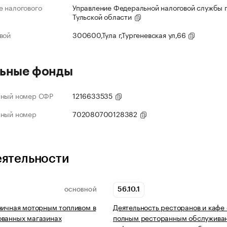
 налогового
Управление Федеральной налоговой службы 
Тульской области
вой
300600,Тула г,Тургеневская ул,66
ьные фонды
нный номер СФР
1216633535
нный номер
702080700128382
еятельности
56.10.1
ОСНОВНОЙ
ничная моторным топливом в
Деятельность ресторанов и кафе 
ованных магазинах
полным ресторанным обслужива