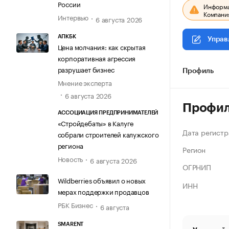
России
Информац
Компания
Интервью
6 августа 2026
АПКБК
Управ
Цена молчания: как скрытая
корпоративная агрессия
разрушает бизнес
Профиль
Мнение эксперта
6 августа 2026
Профи
АССОЦИАЦИЯ ПРЕДПРИНИМАТЕЛЕЙ
«Стройдебаты» в Калуге
Дата регистр
собрали строителей калужского
региона
Регион
Новость
6 августа 2026
ОГРНИП
Wildberries объявил о новых
ИНН
мерах поддержки продавцов
РБК Бизнес
6 августа
SMARENT