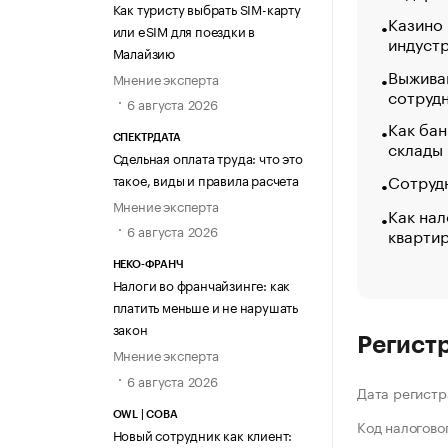
Как туристу выбрать SIM-карту
Казино
или eSIM для поездки в
индуст
Малайзию
Выжива
Мнение эксперта
сотруд
6 августа 2026
Как бан
СПЕКТРДАТА
склады
Сдельная оплата труда: что это
Сотрудн
такое, виды и правила расчета
Мнение эксперта
Как нал
6 августа 2026
кварти
НЕКО-ФРАНЧ
Налоги во франчайзинге: как
платить меньше и не нарушать
закон
Регист
Мнение эксперта
6 августа 2026
Дата регистр
OWL | СОВА
Код налогово
Новый сотрудник как клиент: