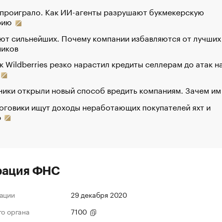
 проиграло. Как ИИ-агенты разрушают букмекерскую
рию
ют сильнейших. Почему компании избавляются от лучших
ников
к Wildberries резко нарастил кредиты селлерам до атак н
ики открыли новый способ вредить компаниям. Зачем им
оговики ищут доходы неработающих покупателей яхт и
р
рация ФНС
ации
29 декабря 2020
го органа
7100