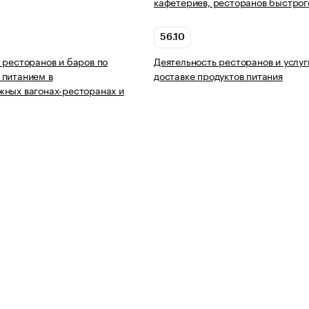
кафетериев, ресторанов быстрог
56.10
 ресторанов и баров по
Деятельность ресторанов и услуг
 питанием в
доставке продуктов питания
ных вагонах-ресторанах и