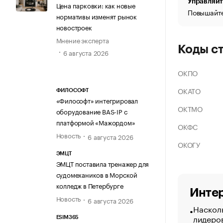
Управляйт
Цена парковки: как новые
Повышайте
нормативы изменят рынок
новостроек
Мнение эксперта
Коды с
6 августа 2026
ОКПО
ОКАТО
ФИЛОСОФТ
«Философт» интегрировал
ОКТМО
оборудование BAS-IP с
платформой «Мажордом»
ОКФС
Новость
6 августа 2026
ОКОГУ
ЭМЦТ
ЭМЦТ поставила тренажер для
судомехаников в Морской
колледж в Петербурге
Интер
Новость
6 августа 2026
Насколь
лидеро
ESIM365