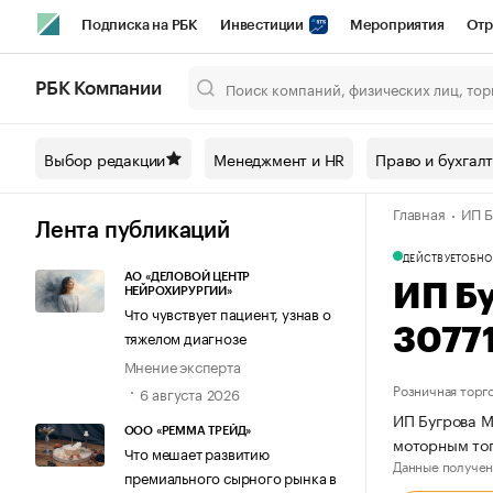
Подписка на РБК
Инвестиции
Мероприятия
Отр
Спорт
Школа управления РБК
РБК Образование
РБ
РБК Компании
Город
Стиль
Крипто
РБК Бизнес-среда
Дискусси
Выбор редакции
Менеджмент и HR
Право и бухгал
Спецпроекты СПб
Конференции СПб
Спецпроекты
Главная
ИП Б
Технологии и медиа
Финансы
Рынок наличной валют
Лента публикаций
ДЕЙСТВУЕТ
ОБНО
АО «ДЕЛОВОЙ ЦЕНТР
ИП Б
НЕЙРОХИРУРГИИ»
Что чувствует пациент, узнав о
3077
тяжелом диагнозе
Мнение эксперта
Розничная торг
6 августа 2026
ИП Бугрова М
ООО «РЕММА ТРЕЙД»
моторным топ
Что мешает развитию
Данные получен
премиального сырного рынка в