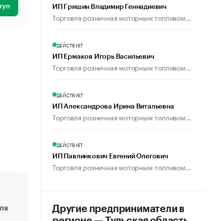
туп
ИП Гришин Владимир Геннадиевич
Торговля розничная моторным топливом...
ДЕЙСТВУЕТ
ИП Ермаков Игорь Васильевич
Торговля розничная моторным топливом...
ДЕЙСТВУЕТ
ИП Александрова Ирина Витальевна
Торговля розничная моторным топливом...
ДЕЙСТВУЕТ
ИП Павлинкович Евгений Олегович
Торговля розничная моторным топливом...
ля
«От спорта тело стареет иначе». Как живет глава ко
Другие предприниматели в
создавшей GTA