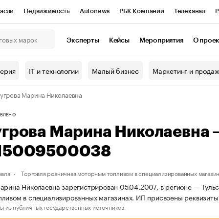
асли
Недвижимость
Autonews
РБК Компании
Телеканал
Р
К Курсы
РБК Life
Тренды
Визионеры
Национальные проекты
Эксперты
Кейсы
Мероприятия
О прое
онный клуб
Исследования
Кредитные рейтинги
Франшизы
Г
терия
IT и технологии
Малый бизнес
Маркетинг и прода
Проверка контрагентов
Политика
Экономика
Бизнес
угрова Марина Николаевна
ы
ВЛЕНО
угрова Марина Николаевна
15009500038
овля
Торговля розничная моторным топливом в специализированных магази
арина Николаевна зарегистрирован 05.04.2007, в регионе — Тульск
ливом в специализированных магазинах. ИП присвоены реквизит
ы из публичных государственных источников.