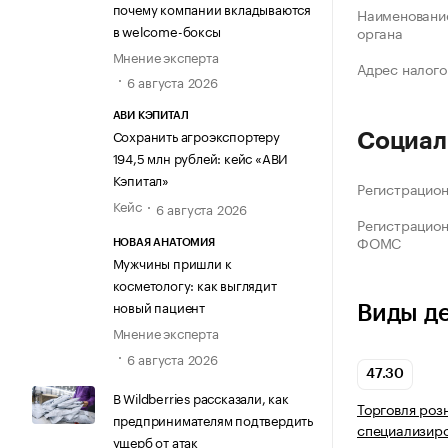
почему компании вкладываются
Наименование
в welcome-боксы
органа
Мнение эксперта
Адрес налого
6 августа 2026
АВИ КЭПИТАЛ
Сохранить агроэкспортеру
Социал
194,5 млн рублей: кейс «АВИ
Кэпитал»
Регистрацио
Кейс
6 августа 2026
Регистрацио
ФОМС
НОВАЯ АНАТОМИЯ
Мужчины пришли к
косметологу: как выглядит
новый пациент
Виды д
Мнение эксперта
6 августа 2026
47.30
В Wildberries рассказали, как
Торговля роз
предпринимателям подтвердить
специализир
ущерб от атак