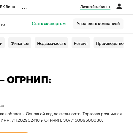
...
БК Вино
Личный кабинет
Стать экспертом
Управлять компанией
кте
азета
жи
Финансы
Недвижимость
Ретейл
Производство
 — ОГРНИП:
нах
ая область. Основной вид деятельности: Торговля розничная
ы ИНН: 711202902418 и ОГРНИП: 307715009500038.