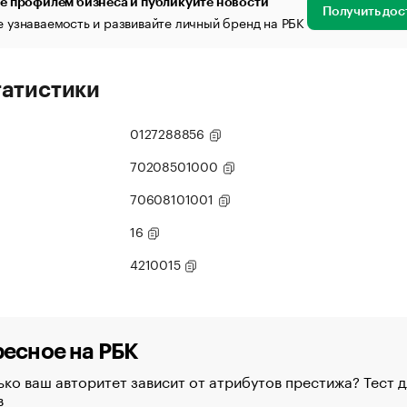
е профилем бизнеса и публикуйте новости
Получить дос
 узнаваемость и развивайте личный бренд на РБК
татистики
0127288856
70208501000
70608101001
16
4210015
есное на РБК
ко ваш авторитет зависит от атрибутов престижа? Тест д
в