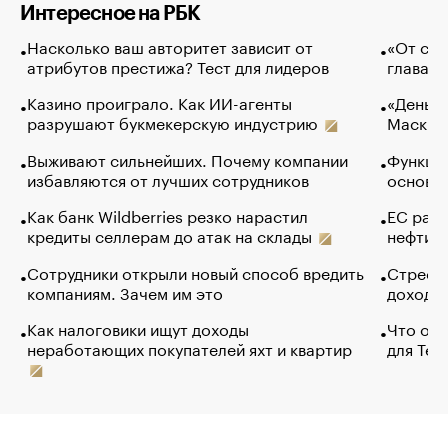
Интересное на РБК
Насколько ваш авторитет зависит от
«От спо
атрибутов престижа? Тест для лидеров
глава к
Казино проиграло. Как ИИ-агенты
«Деньги
разрушают букмекерскую индустрию
Маск в 
Выживают сильнейших. Почему компании
Функции
избавляются от лучших сотрудников
основ э
Как банк Wildberries резко нарастил
ЕС раз
кредиты селлерам до атак на склады
нефти —
Сотрудники открыли новый способ вредить
Стресс 
компаниям. Зачем им это
доходов
Как налоговики ищут доходы
Что обв
неработающих покупателей яхт и квартир
для Tel