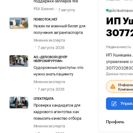
поддержке селлеров WB
РБК Бизнес
7 августа
ДЕЙСТВУЕТ
ОБНО
ИП У
ПОВЕСТОК.НЕТ
Нужен ли военный билет для
3077
получения загранпаспорта
Мнение эксперта
Недвижимость
7 августа 2026
ИП Ушивцева 
АО «ДЕЛОВОЙ ЦЕНТР
управление 
НЕЙРОХИРУРГИИ»
Судорожные приступы: что
3077203283
Данные получен
нужно знать пациенту
Мнение эксперта
Информац
7 августа 2026
Компания
СПЕКТРДАТА
Управ
Проверка кандидатов для
кадрового агентства: как
повысить качество отбора
Профиль
Мнение эксперта
7 августа 2026