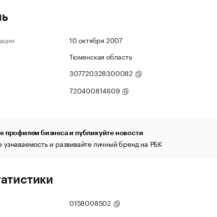
ль
ации
10 октября 2007
Тюменская область
307720328300082
720400814609
е профилем бизнеса и публикуйте новости
 узнаваемость и развивайте личный бренд на РБК
татистики
0158008502