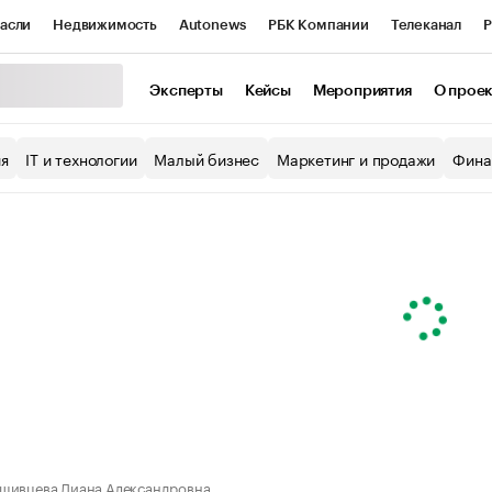
асли
Недвижимость
Autonews
РБК Компании
Телеканал
Р
К Курсы
РБК Life
Тренды
Визионеры
Национальные проекты
Эксперты
Кейсы
Мероприятия
О прое
уб
Исследования
Кредитные рейтинги
Франшизы
Газета
ия
IT и технологии
Малый бизнес
Маркетинг и продажи
Фина
Проверка контрагентов
Политика
Экономика
Бизнес
ы
шивцева Диана Александровна