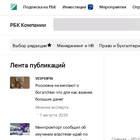
Подписка на РБК
Инвестиции
Мероприятия
Отр
Спорт
Школа управления РБК
РБК Образование
РБ
РБК Компании
Стиль
Крипто
РБК Бизнес-среда
Дискуссионный кл
Выбор редакции
Менеджмент и HR
Право и бухгалтер
Спецпроекты СПб
Конференции СПб
Спецпроекты
Технологии и медиа
Финансы
Рынок наличной валют
Лента публикаций
VESPERFIN
Россияне не мечтают о
богатстве: что для нас важнее
больших денег
Мнение эксперта
7 августа 2026
Минпромторг сообщил об
изучении властями идей по
Главная
ИП У