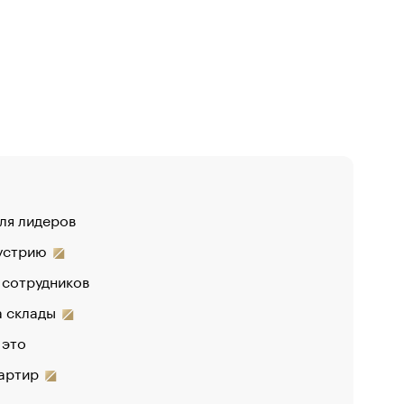
для лидеров
«От спор
дустрию
«Деньги 
 сотрудников
Функции 
на склады
 это
вартир