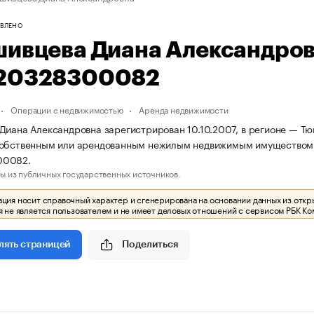
ВЛЕНО
шивцева Диана Александро
20328300082
Операции с недвижимостью
Аренда недвижимости
Диана Александровна зарегистрирован 10.10.2007, в регионе — Тю
собственным или арендованным нежилым недвижимым имуществом
00082.
ы из публичных государственных источников.
ия носит справочный характер и сгенерирована на основании данных из откр
 не является пользователем и не имеет деловых отношений с сервисом РБК Ко
Поделиться
лять страницей