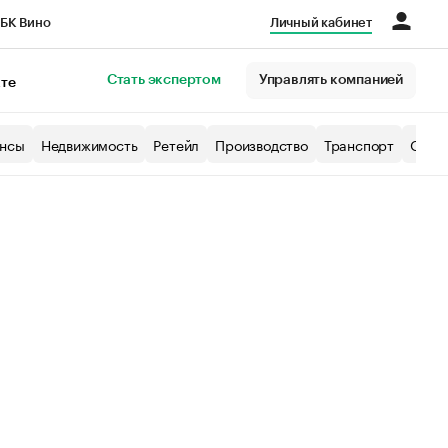
БК Вино
Личный кабинет
Город
Стать экспертом
Управлять компанией
кте
нсы
Недвижимость
Ретейл
Производство
Транспорт
Образ