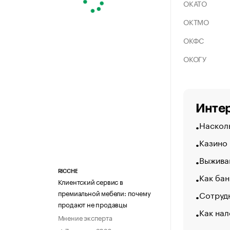
ОКАТО
ОКТМО
ОКФС
ОКОГУ
Интер
Насколь
Казино
Выжива
RICCHE
Как бан
Клиентский сервис в
премиальной мебели: почему
Сотрудн
продают не продавцы
Как нал
Мнение эксперта