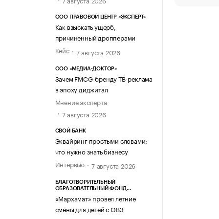
7 августа 2026
ООО ПРАВОВОЙ ЦЕНТР «ЭКСПЕРТ»
Как взыскать ущерб,
причиненный дропперами
Кейс
7 августа 2026
ООО «МЕДИА-ДОКТОР»
Зачем FMCG-бренду ТВ-реклама
в эпоху диджитал
Мнение эксперта
7 августа 2026
СВОЙ БАНК
Эквайринг простыми словами:
что нужно знать бизнесу
Интервью
7 августа 2026
БЛАГОТВОРИТЕЛЬНЫЙ
ОБРАЗОВАТЕЛЬНЫЙ ФОНД
«МАРХАМАТ»
«Мархамат» провел летние
смены для детей с ОВЗ