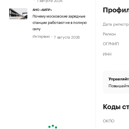
Профи
АНО «АИПР»
Почему московские зарядные
станции работают не в полную
Дата регистр
силу
Регион
Интервью
7 августа 2026
ОГРНИП
ИНН
Управляйт
Повышайте
Коды с
ОКПО