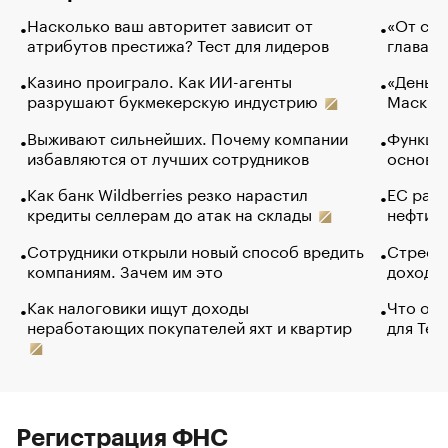
Насколько ваш авторитет зависит от
«От спо
атрибутов престижа? Тест для лидеров
глава к
Казино проиграло. Как ИИ-агенты
«Деньги
разрушают букмекерскую индустрию
Маск в 
Выживают сильнейших. Почему компании
Функции
избавляются от лучших сотрудников
основ э
Как банк Wildberries резко нарастил
ЕС раз
кредиты селлерам до атак на склады
нефти —
Сотрудники открыли новый способ вредить
Стресс 
компаниям. Зачем им это
доходов
Как налоговики ищут доходы
Что обв
неработающих покупателей яхт и квартир
для Tel
Регистрация ФНС