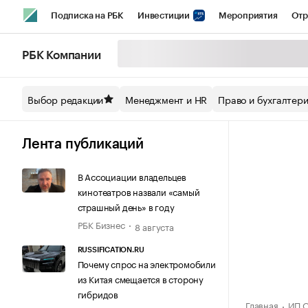
Подписка на РБК
Инвестиции
Мероприятия
Отр
Спорт
Школа управления РБК
РБК Образование
РБ
РБК Компании
Стиль
Крипто
РБК Бизнес-среда
Дискуссионный кл
Выбор редакции
Менеджмент и HR
Право и бухгалтер
Спецпроекты СПб
Конференции СПб
Спецпроекты
Технологии и медиа
Финансы
Рынок наличной валют
Лента публикаций
В Ассоциации владельцев
кинотеатров назвали «самый
страшный день» в году
РБК Бизнес
8 августа
RUSSIFICATION.RU
Почему спрос на электромобили
из Китая смещается в сторону
гибридов
Главная
ИП О