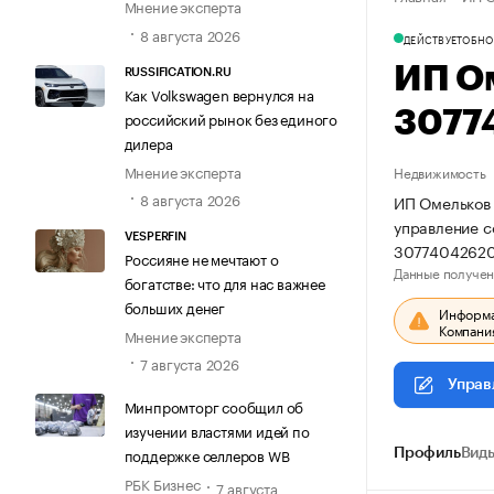
Мнение эксперта
8 августа 2026
ДЕЙСТВУЕТ
ОБНО
ИП О
RUSSIFICATION.RU
Как Volkswagen вернулся на
3077
российский рынок без единого
дилера
Мнение эксперта
Недвижимость
8 августа 2026
ИП Омельков 
управление 
VESPERFIN
30774042620
Россияне не мечтают о
Данные получен
богатстве: что для нас важнее
больших денег
Информац
Компания
Мнение эксперта
7 августа 2026
Управ
Минпромторг сообщил об
изучении властями идей по
поддержке селлеров WB
Профиль
Виды
РБК Бизнес
7 августа