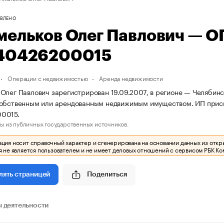
ВЛЕНО
мельков Олег Павлович — 
40426200015
Операции с недвижимостью
Аренда недвижимости
Олег Павлович зарегистрирован 19.09.2007, в регионе — Челябинс
собственным или арендованным недвижимым имуществом. ИП при
0015.
ы из публичных государственных источников.
ия носит справочный характер и сгенерирована на основании данных из откр
 не является пользователем и не имеет деловых отношений с сервисом РБК Ко
Поделиться
лять страницей
 деятельности