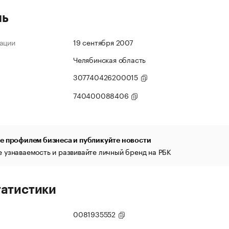
ль
ации
19 сентября 2007
Челябинская область
307740426200015
740400088406
е профилем бизнеса и публикуйте новости
 узнаваемость и развивайте личный бренд на РБК
татистики
0081935552