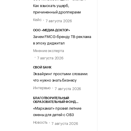
Как взыскать ущерб,
причиненный дропперами
Кейс
7 августа 2026
ООО «МЕДИА-ДОКТОР»
Зачем FMCG-бренду ТВ-реклама
в эпоху диджитал
Мнение эксперта
7 августа 2026
СВОЙ БАНК
Эквайринг простыми словами:
что нужно знать бизнесу
Интервью
7 августа 2026
БЛАГОТВОРИТЕЛЬНЫЙ
ОБРАЗОВАТЕЛЬНЫЙ ФОНД
«МАРХАМАТ»
«Мархамат» провел летние
смены для детей с ОВЗ
Новость
7 августа 2026