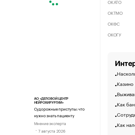
ОКАТО
ОКТМО
ОКФС
ОКОГУ
Интер
Насколь
Казино
Выжива
АО «ДЕЛОВОЙ ЦЕНТР
Как бан
НЕЙРОХИРУРГИИ»
Судорожные приступы: что
Сотрудн
нужно знать пациенту
Мнение эксперта
Как нал
7 августа 2026