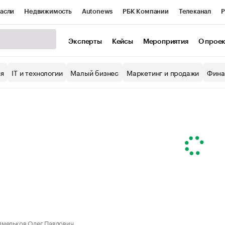
асли
Недвижимость
Autonews
РБК Компании
Телеканал
Р
К Курсы
РБК Life
Тренды
Визионеры
Национальные проекты
Эксперты
Кейсы
Мероприятия
О прое
уб
Исследования
Кредитные рейтинги
Франшизы
Газета
ия
IT и технологии
Малый бизнес
Маркетинг и продажи
Фина
Проверка контрагентов
Политика
Экономика
Бизнес
ы
мельков Олег Павлович