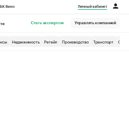
БК Вино
Личный кабинет
Город
Стать экспертом
Управлять компанией
кте
нсы
Недвижимость
Ретейл
Производство
Транспорт
Образ