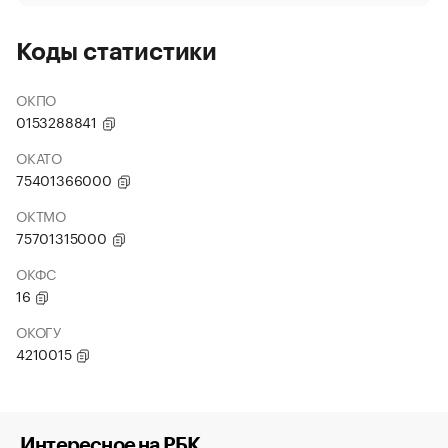
Коды статистики
ОКПО
0153288841
ОКАТО
75401366000
ОКТМО
75701315000
ОКФС
16
ОКОГУ
4210015
Интересное на РБК