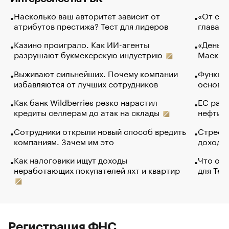
Насколько ваш авторитет зависит от
«От спо
атрибутов престижа? Тест для лидеров
глава к
Казино проиграло. Как ИИ-агенты
«Деньги
разрушают букмекерскую индустрию
Маск в 
Выживают сильнейших. Почему компании
Функции
избавляются от лучших сотрудников
основ э
Как банк Wildberries резко нарастил
ЕС раз
кредиты селлерам до атак на склады
нефти —
Сотрудники открыли новый способ вредить
Стресс 
компаниям. Зачем им это
доходов
Как налоговики ищут доходы
Что обв
неработающих покупателей яхт и квартир
для Tel
Регистрация ФНС