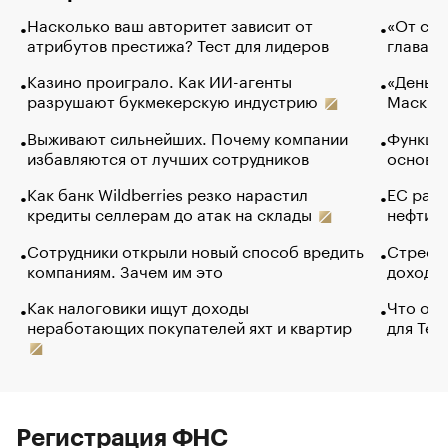
Насколько ваш авторитет зависит от
«От спо
атрибутов престижа? Тест для лидеров
глава к
Казино проиграло. Как ИИ-агенты
«Деньги
разрушают букмекерскую индустрию
Маск в 
Выживают сильнейших. Почему компании
Функции
избавляются от лучших сотрудников
основ э
Как банк Wildberries резко нарастил
ЕС раз
кредиты селлерам до атак на склады
нефти —
Сотрудники открыли новый способ вредить
Стресс 
компаниям. Зачем им это
доходов
Как налоговики ищут доходы
Что обв
неработающих покупателей яхт и квартир
для Tel
Регистрация ФНС