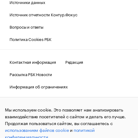
Источники данных
Источник отчетности Контур.Фокус
Вопросы и ответы
Политика Cookies РБК
Контактная информация
Редакция
Рассылка РБК Новости
Информация об ограничениях
Правовая информация
О соблюдении авторских прав
Мы используем cookie. Это позволяет нам анализировать
© АО «РОСБИЗНЕСКОНСАЛТИНГ»,
1995–2026.
Сообщения
и материалы информационного агентства «РБК»
взаимодействие посетителей с сайтом и делать его лучше.
(зарегистрировано Федеральной службой по надзору в сфере
Продолжая пользоваться сайтом, вы соглашаетесь с
связи, информационных технологий и массовых
использованием файлов cookie
и
политикой
коммуникаций (Роскомнадзор) 09.12.2015 за номером ИА
№ФС77-63848) сопровождаются пометкой «РБК». Отдельные
конфиденциальности
.