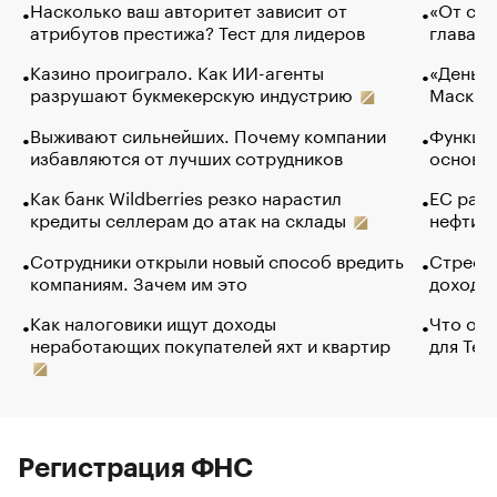
Насколько ваш авторитет зависит от
«От спо
атрибутов престижа? Тест для лидеров
глава к
Казино проиграло. Как ИИ-агенты
«Деньги
разрушают букмекерскую индустрию
Маск в 
Выживают сильнейших. Почему компании
Функции
избавляются от лучших сотрудников
основ э
Как банк Wildberries резко нарастил
ЕС раз
кредиты селлерам до атак на склады
нефти —
Сотрудники открыли новый способ вредить
Стресс 
компаниям. Зачем им это
доходов
Как налоговики ищут доходы
Что обв
неработающих покупателей яхт и квартир
для Tel
Регистрация ФНС