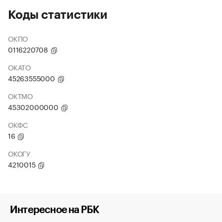
Коды статистики
ОКПО
0116220708
ОКАТО
45263555000
ОКТМО
45302000000
ОКФС
16
ОКОГУ
4210015
Интересное на РБК