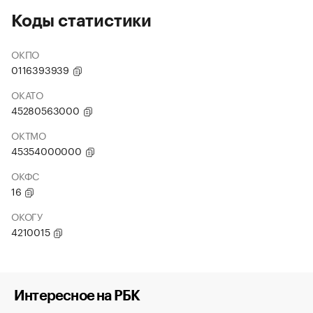
Коды статистики
ОКПО
0116393939
ОКАТО
45280563000
ОКТМО
45354000000
ОКФС
16
ОКОГУ
4210015
Интересное на РБК