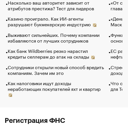
Насколько ваш авторитет зависит от
«От спо
атрибутов престижа? Тест для лидеров
глава к
Казино проиграло. Как ИИ-агенты
«Деньги
разрушают букмекерскую индустрию
Маск в 
Выживают сильнейших. Почему компании
Функции
избавляются от лучших сотрудников
основ э
Как банк Wildberries резко нарастил
ЕС раз
кредиты селлерам до атак на склады
нефти —
Сотрудники открыли новый способ вредить
Стресс 
компаниям. Зачем им это
доходов
Как налоговики ищут доходы
Что обв
неработающих покупателей яхт и квартир
для Tel
Регистрация ФНС