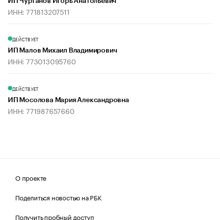
ИП Чурганов Игорь Анатольевич
ИНН: 771813207511
ДЕЙСТВУЕТ
ИП Малов Михаил Владимирович
ИНН: 773013095760
ДЕЙСТВУЕТ
ИП Мосолова Мария Александровна
ИНН: 771987657660
О проекте
Поделиться новостью на РБК
Получить пробный доступ