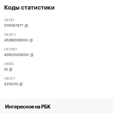
Коды статистики
ОКПО
0115187677
ОКАТО
45296555000
ОКТМО
45912000000
ОКФС
16
ОКОГУ
4210015
Интересное на РБК