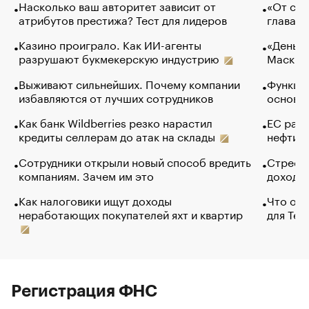
Насколько ваш авторитет зависит от
«От спо
атрибутов престижа? Тест для лидеров
глава к
Казино проиграло. Как ИИ-агенты
«Деньги
разрушают букмекерскую индустрию
Маск в 
Выживают сильнейших. Почему компании
Функции
избавляются от лучших сотрудников
основ э
Как банк Wildberries резко нарастил
ЕС раз
кредиты селлерам до атак на склады
нефти —
Сотрудники открыли новый способ вредить
Стресс 
компаниям. Зачем им это
доходов
Как налоговики ищут доходы
Что обв
неработающих покупателей яхт и квартир
для Tel
Регистрация ФНС