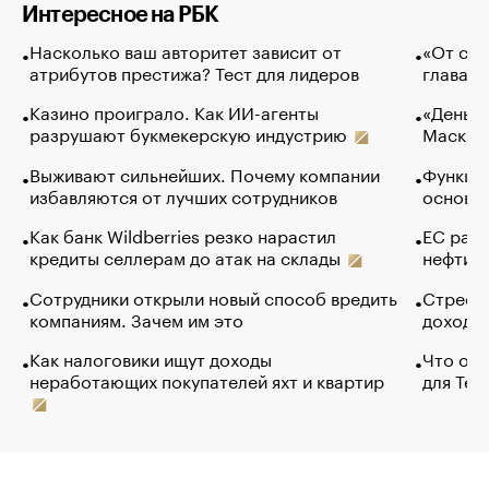
Интересное на РБК
Насколько ваш авторитет зависит от
«От спо
атрибутов престижа? Тест для лидеров
глава к
Казино проиграло. Как ИИ-агенты
«Деньги
разрушают букмекерскую индустрию
Маск в 
Выживают сильнейших. Почему компании
Функции
избавляются от лучших сотрудников
основ э
Как банк Wildberries резко нарастил
ЕС раз
кредиты селлерам до атак на склады
нефти —
Сотрудники открыли новый способ вредить
Стресс 
компаниям. Зачем им это
доходов
Как налоговики ищут доходы
Что обв
неработающих покупателей яхт и квартир
для Tel