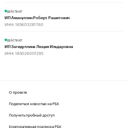
ДЕЙСТВУЕТ
ИП Амануллин Роберт Рашитович
ИНН: 165603281760
ДЕЙСТВУЕТ
ИП Загидуллина Люция Ильдаровна
ИНН: 165026001295
О проекте
Поделиться новостью на РБК
Получить пробный доступ
Корпоративная подписка РБК