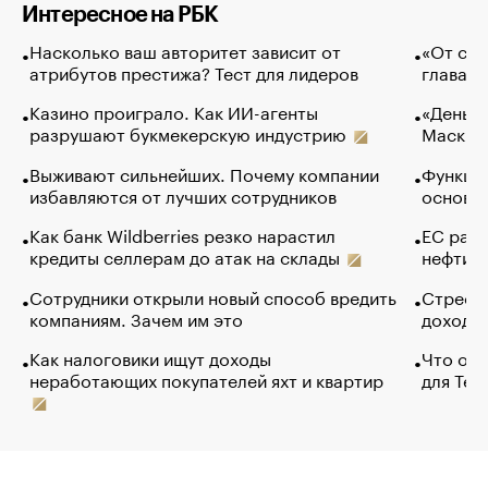
Интересное на РБК
Насколько ваш авторитет зависит от
«От спо
атрибутов престижа? Тест для лидеров
глава к
Казино проиграло. Как ИИ-агенты
«Деньги
разрушают букмекерскую индустрию
Маск в 
Выживают сильнейших. Почему компании
Функции
избавляются от лучших сотрудников
основ э
Как банк Wildberries резко нарастил
ЕС раз
кредиты селлерам до атак на склады
нефти —
Сотрудники открыли новый способ вредить
Стресс 
компаниям. Зачем им это
доходов
Как налоговики ищут доходы
Что обв
неработающих покупателей яхт и квартир
для Tel