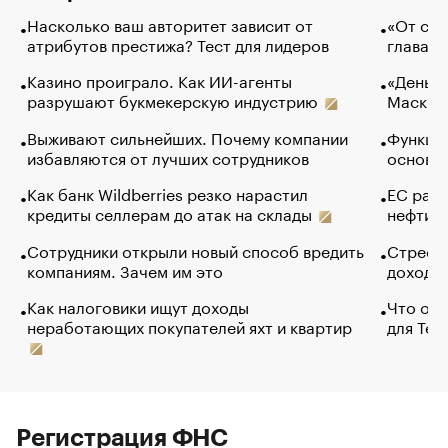
Насколько ваш авторитет зависит от
«От спо
атрибутов престижа? Тест для лидеров
глава к
Казино проиграло. Как ИИ-агенты
«Деньги
разрушают букмекерскую индустрию
Маск в 
Выживают сильнейших. Почему компании
Функции
избавляются от лучших сотрудников
основ э
Как банк Wildberries резко нарастил
ЕС раз
кредиты селлерам до атак на склады
нефти —
Сотрудники открыли новый способ вредить
Стресс 
компаниям. Зачем им это
доходов
Как налоговики ищут доходы
Что обв
неработающих покупателей яхт и квартир
для Tel
Регистрация ФНС