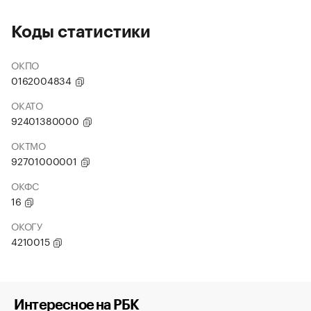
Коды статистики
ОКПО
0162004834
ОКАТО
92401380000
ОКТМО
92701000001
ОКФС
16
ОКОГУ
4210015
Интересное на РБК