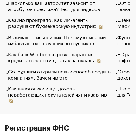
Насколько ваш авторитет зависит от
«От спо
атрибутов престижа? Тест для лидеров
глава к
Казино проиграло. Как ИИ-агенты
«Деньги
разрушают букмекерскую индустрию
Маск в 
Выживают сильнейших. Почему компании
Функции
избавляются от лучших сотрудников
основ э
Как банк Wildberries резко нарастил
ЕС раз
кредиты селлерам до атак на склады
нефти —
Сотрудники открыли новый способ вредить
Стресс 
компаниям. Зачем им это
доходов
Как налоговики ищут доходы
Что обв
неработающих покупателей яхт и квартир
для Tel
Регистрация ФНС