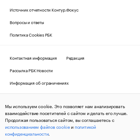
Источник отчетности Контур.Фокус
Вопросы и ответы
Политика Cookies РБК
Контактная информация
Редакция
Рассылка РБК Новости
Информация об ограничениях
Правовая информация
О соблюдении авторских прав
Мы используем cookie. Это позволяет нам анализировать
© АО «РОСБИЗНЕСКОНСАЛТИНГ»,
1995–2026.
Сообщения
и материалы информационного агентства «РБК»
взаимодействие посетителей с сайтом и делать его лучше.
(зарегистрировано Федеральной службой по надзору в сфере
Продолжая пользоваться сайтом, вы соглашаетесь с
связи, информационных технологий и массовых
использованием файлов cookie
и
политикой
коммуникаций (Роскомнадзор) 09.12.2015 за номером ИА
№ФС77-63848) сопровождаются пометкой «РБК». Отдельные
конфиденциальности
.
публикации могут содержать информацию,