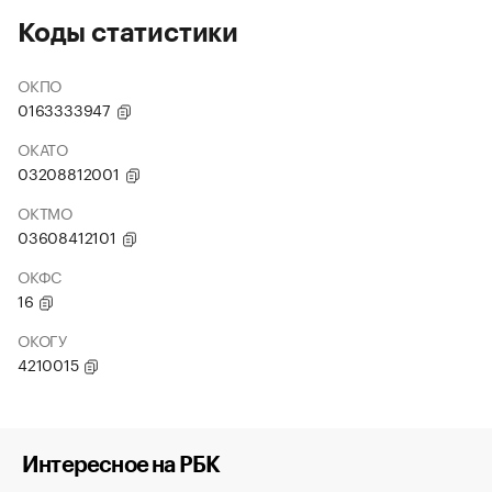
Коды статистики
ОКПО
0163333947
ОКАТО
03208812001
ОКТМО
03608412101
ОКФС
16
ОКОГУ
4210015
Интересное на РБК