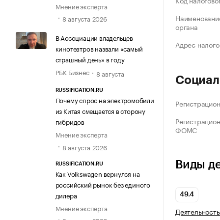
Код налогово
Мнение эксперта
Наименование
8 августа 2026
органа
В Ассоциации владельцев
Адрес налого
кинотеатров назвали «самый
страшный день» в году
РБК Бизнес
8 августа
Социал
RUSSIFICATION.RU
Почему спрос на электромобили
Регистрацио
из Китая смещается в сторону
Регистрацио
гибридов
ФОМС
Мнение эксперта
8 августа 2026
Виды д
RUSSIFICATION.RU
Как Volkswagen вернулся на
российский рынок без единого
дилера
49.4
Мнение эксперта
Деятельность