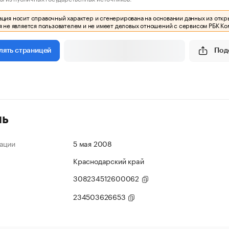
ия носит справочный характер и сгенерирована на основании данных из откр
 не является пользователем и не имеет деловых отношений с сервисом РБК Ко
Под
лять страницей
ль
ации
5 мая 2008
Краснодарский край
308234512600062
234503626653