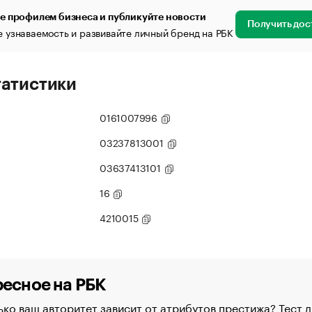
е профилем бизнеса и публикуйте новости
Получить дос
 узнаваемость и развивайте личный бренд на РБК
татистики
0161007996
03237813001
03637413101
16
4210015
есное на РБК
ко ваш авторитет зависит от атрибутов престижа? Тест д