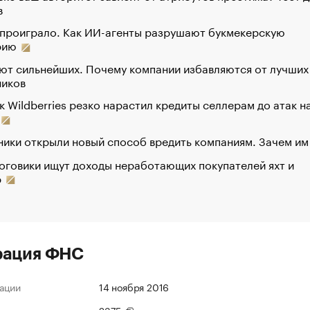
в
 проиграло. Как ИИ-агенты разрушают букмекерскую
рию
ют сильнейших. Почему компании избавляются от лучших
ников
к Wildberries резко нарастил кредиты селлерам до атак н
ики открыли новый способ вредить компаниям. Зачем им
оговики ищут доходы неработающих покупателей яхт и
р
рация ФНС
ации
14 ноября 2016