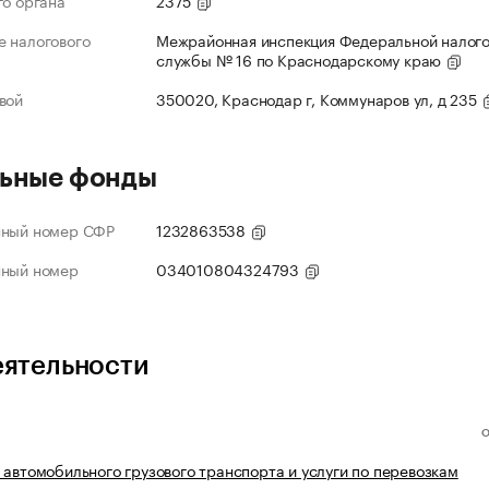
го органа
2375
 налогового
Межрайонная инспекция Федеральной налог
службы № 16 по Краснодарскому краю
вой
350020, Краснодар г, Коммунаров ул, д 235
ьные фонды
нный номер СФР
1232863538
нный номер
034010804324793
еятельности
 автомобильного грузового транспорта и услуги по перевозкам