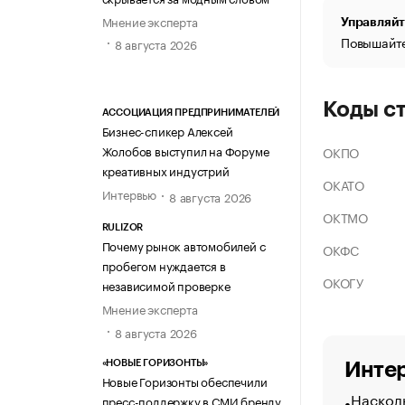
Мнение эксперта
Управляйт
Повышайте
8 августа 2026
Коды с
АССОЦИАЦИЯ ПРЕДПРИНИМАТЕЛЕЙ
Бизнес-спикер Алексей
Жолобов выступил на Форуме
ОКПО
креативных индустрий
ОКАТО
Интервью
8 августа 2026
ОКТМО
RULIZOR
Почему рынок автомобилей с
ОКФС
пробегом нуждается в
ОКОГУ
независимой проверке
Мнение эксперта
8 августа 2026
«НОВЫЕ ГОРИЗОНТЫ»
Интер
Новые Горизонты обеспечили
Насколь
пресс-поддержку в СМИ бренду