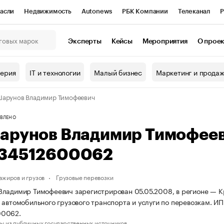
асли
Недвижимость
Autonews
РБК Компании
Телеканал
Р
К Курсы
РБК Life
Тренды
Визионеры
Национальные проекты
Эксперты
Кейсы
Мероприятия
О прое
онный клуб
Исследования
Кредитные рейтинги
Франшизы
Г
терия
IT и технологии
Малый бизнес
Маркетинг и прода
Проверка контрагентов
Политика
Экономика
Бизнес
арунов Владимир Тимофеевич
ы
ВЛЕНО
арунов Владимир Тимофее
34512600062
ажиров и грузов
Грузовые перевозки
ладимир Тимофеевич зарегистрирован 05.05.2008, в регионе — Кр
 автомобильного грузового транспорта и услуги по перевозкам. 
00062.
ы из публичных государственных источников.