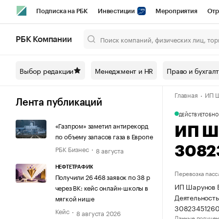
Подписка на РБК
Инвестиции
Мероприятия
Отр
Спорт
Школа управления РБК
РБК Образование
РБ
РБК Компании
Город
Стиль
Крипто
РБК Бизнес-среда
Дискусси
Выбор редакции
Менеджмент и HR
Право и бухгал
Спецпроекты СПб
Конференции СПб
Спецпроекты
Главная
ИП Ш
Технологии и медиа
Финансы
Рынок наличной валют
Лента публикаций
ДЕЙСТВУЕТ
ОБНО
«Газпром» заметил антирекорд
ИП Ш
по объему запасов газа в Европе
РБК Бизнес
3082
8 августа
НЕФТЕТРАФИК
Перевозка пасс
Получили 26 468 заявок по 38 р
ИП Шарунов В
через ВК: кейс онлайн-школы в
Деятельность
мягкой нише
3082345126
Кейс
8 августа 2026
Данные получен