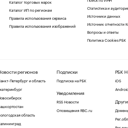
Каталог торговых марок
Статистика и аудитори
Каталог ИП по регионам
Источники данных
Правила использования сервиса
Источник отчетности 
Правила использования изображений
Вопросы и ответы
Политика Cookies РБК
Новости регионов
Подписки
РБК Н
анкт-Петербург и область
Подписка на РБК
iOS
катеринбург
Androi
Уведомления
Новосибирск
Други
RSS Новости
Башкортостан
Оповещения RBC.ru
Домены
ологодская область
Рег.об
Калининград
Рег.ре