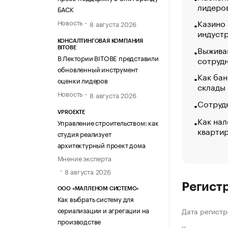
лидеро
БАСК
Казино
Новость
8 августа 2026
индуст
КОНСАЛТИНГОВАЯ КОМПАНИЯ
Выжива
BITOBE
В Лектории BITOBE представили
сотруд
обновленный инструмент
Как бан
оценки лидеров
склады
Новость
8 августа 2026
Сотрудн
VPROEKTE
Как нал
Управление строительством: как
кварти
студия реализует
архитектурный проект дома
Мнение эксперта
8 августа 2026
Регист
ООО «МАЛЛЕНОМ СИСТЕМС»
Как выбрать систему для
сериализации и агрегации на
Дата регистр
производстве