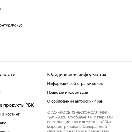
я
Контур.Фокус
овости
Юридическая информация
Информация об ограничениях
d
Правовая информация
О соблюдении авторских прав
е продукты РБК
© АО «РОСБИЗНЕСКОНСАЛТИНГ»,
 и хостинг
1995–2026.
Сообщения и материалы
информационного агентства «РБК»
лако
(зарегистрировано Федеральной
службой по надзору в сфере связи,
шения