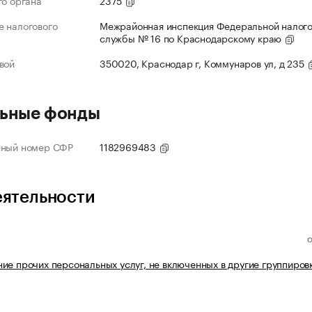
го органа
2375
 налогового
Межрайонная инспекция Федеральной налог
службы № 16 по Краснодарскому краю
вой
350020, Краснодар г, Коммунаров ул, д 235
ьные фонды
нный номер СФР
1182969483
еятельности
ие прочих персональных услуг, не включенных в другие группиров