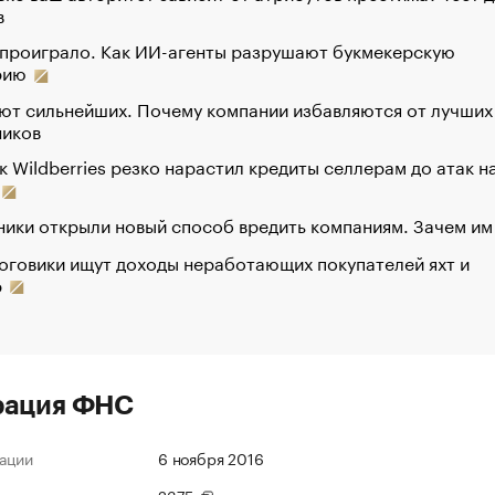
в
 проиграло. Как ИИ-агенты разрушают букмекерскую
рию
ют сильнейших. Почему компании избавляются от лучших
ников
к Wildberries резко нарастил кредиты селлерам до атак н
ики открыли новый способ вредить компаниям. Зачем им
оговики ищут доходы неработающих покупателей яхт и
р
рация ФНС
ации
6 ноября 2016