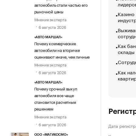
лидеро
автомобиль стали частью его
рыночной цены
Казино
индуст
Мнение эксперта
6 августа 2026
Выжива
сотруд
«АВТО МАРШАЛ»
Почему коммерческие
Как бан
автомобили на вторичке
склады
оценивают иначе, чем личные
Сотрудн
Мнение эксперта
Как нал
6 августа 2026
кварти
«АВТО МАРШАЛ»
Почему срочный выкуп
автомобиля все чаще
становится расчетным
решением
Регист
Мнение эксперта
6 августа 2026
Дата регистр
ООО «МАГИКОСМО»