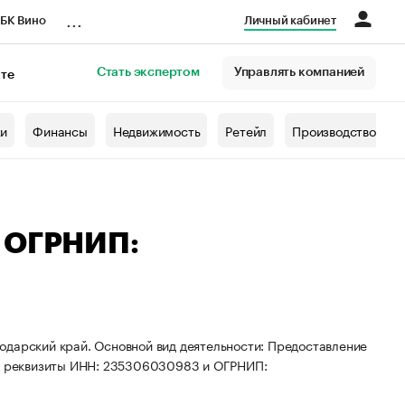
...
БК Вино
Личный кабинет
Стать экспертом
Управлять компанией
кте
азета
жи
Финансы
Недвижимость
Ретейл
Производство
— ОГРНИП:
одарский край. Основной вид деятельности: Предоставление
ены реквизиты ИНН: 235306030983 и ОГРНИП: