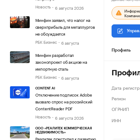
Новость
6 августа 2026
Информац
Компания
Минфин заявил, что налог на
сверхприбыль для металлургов
Управ
не обсуждается
РБК Бизнес
6 августа
Профиль
Минфин разработал
законопроект об акцизе на
импортную сталь
Профи
РБК Бизнес
6 августа
Дата регистр
CONTENT AI
Отключение подписок Adobe
Регион
вызвало спрос на российский
ContentReader PDF
ОГРНИП
Новость
6 августа 2026
ИНН
ООО «РЕАЛИТЕК КОММЕРЧЕСКАЯ
НЕДВИЖИМОСТЬ»
Реалитек приступил к развитию