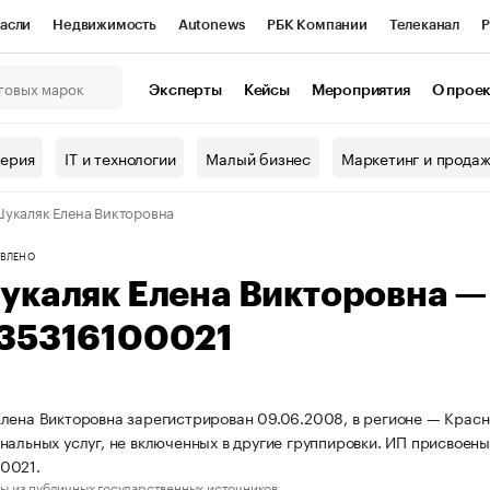
асли
Недвижимость
Autonews
РБК Компании
Телеканал
Р
К Курсы
РБК Life
Тренды
Визионеры
Национальные проекты
Эксперты
Кейсы
Мероприятия
О прое
онный клуб
Исследования
Кредитные рейтинги
Франшизы
Г
терия
IT и технологии
Малый бизнес
Маркетинг и прода
Проверка контрагентов
Политика
Экономика
Бизнес
укаляк Елена Викторовна
ы
ВЛЕНО
укаляк Елена Викторовна 
35316100021
лена Викторовна зарегистрирован 09.06.2008, в регионе — Красн
нальных услуг, не включенных в другие группировки. ИП присво
0021.
ы из публичных государственных источников.