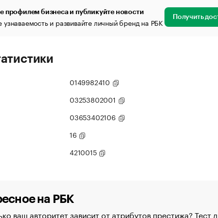
е профилем бизнеса и публикуйте новости
Получить дос
 узнаваемость и развивайте личный бренд на РБК
татистики
0149982410
03253802001
03653402106
16
4210015
есное на РБК
ко ваш авторитет зависит от атрибутов престижа? Тест д