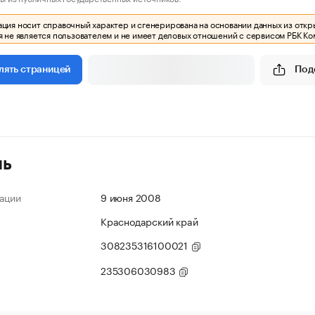
ия носит справочный характер и сгенерирована на основании данных из откр
 не является пользователем и не имеет деловых отношений с сервисом РБК Ко
Под
лять страницей
ль
ации
9 июня 2008
Краснодарский край
308235316100021
235306030983