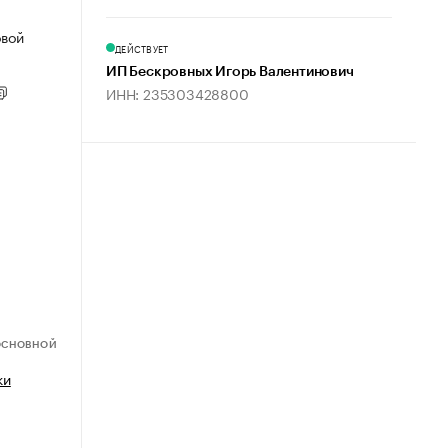
овой
ДЕЙСТВУЕТ
ИП Бескровных Игорь Валентинович
ИНН: 235303428800
ОСНОВНОЙ
ки