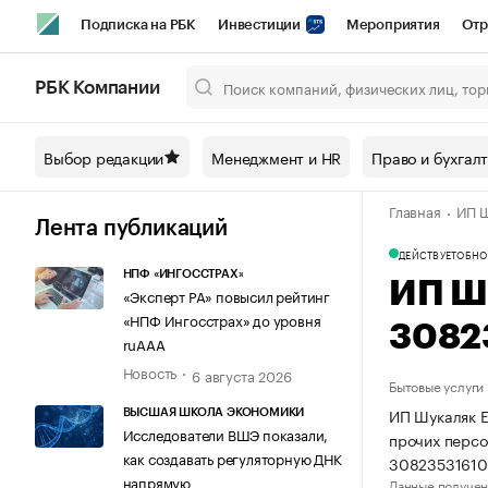
Подписка на РБК
Инвестиции
Мероприятия
Отр
Спорт
Школа управления РБК
РБК Образование
РБ
РБК Компании
Город
Стиль
Крипто
РБК Бизнес-среда
Дискусси
Выбор редакции
Менеджмент и HR
Право и бухгал
Спецпроекты СПб
Конференции СПб
Спецпроекты
Главная
ИП Ш
Технологии и медиа
Финансы
Рынок наличной валют
Лента публикаций
ДЕЙСТВУЕТ
ОБНО
НПФ «ИНГОССТРАХ»
ИП Ш
«Эксперт РА» повысил рейтинг
«НПФ Ингосстрах» до уровня
3082
ruAAA
Новость
6 августа 2026
Бытовые услуги
ИП Шукаляк Е
ВЫСШАЯ ШКОЛА ЭКОНОМИКИ
Исследователи ВШЭ показали,
прочих персо
как создавать регуляторную ДНК
30823531610
напрямую
Данные получен