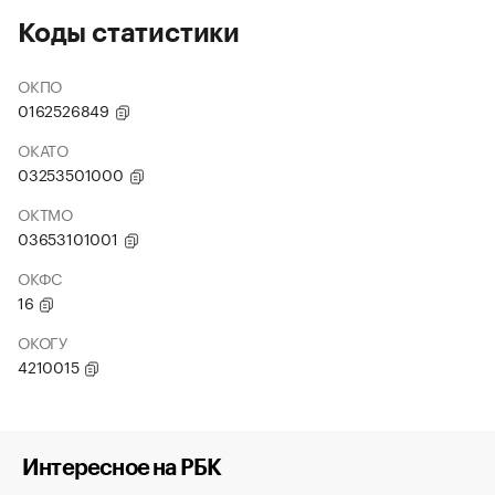
Коды статистики
ОКПО
0162526849
ОКАТО
03253501000
ОКТМО
03653101001
ОКФС
16
ОКОГУ
4210015
Интересное на РБК