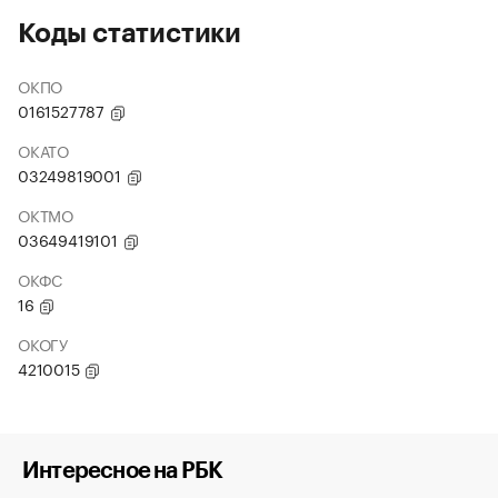
Коды статистики
ОКПО
0161527787
ОКАТО
03249819001
ОКТМО
03649419101
ОКФС
16
ОКОГУ
4210015
Интересное на РБК