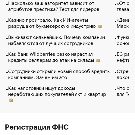
Насколько ваш авторитет зависит от
«От спо
атрибутов престижа? Тест для лидеров
глава к
Казино проиграло. Как ИИ-агенты
«Деньги
разрушают букмекерскую индустрию
Маск в 
Выживают сильнейших. Почему компании
Функции
избавляются от лучших сотрудников
основ э
Как банк Wildberries резко нарастил
ЕС раз
кредиты селлерам до атак на склады
нефти —
Сотрудники открыли новый способ вредить
Стресс 
компаниям. Зачем им это
доходов
Как налоговики ищут доходы
Что обв
неработающих покупателей яхт и квартир
для Tel
Регистрация ФНС