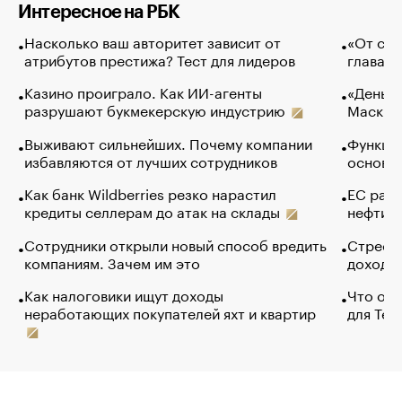
Интересное на РБК
Насколько ваш авторитет зависит от
«От спо
атрибутов престижа? Тест для лидеров
глава к
Казино проиграло. Как ИИ-агенты
«Деньги
разрушают букмекерскую индустрию
Маск в 
Выживают сильнейших. Почему компании
Функции
избавляются от лучших сотрудников
основ э
Как банк Wildberries резко нарастил
ЕС раз
кредиты селлерам до атак на склады
нефти —
Сотрудники открыли новый способ вредить
Стресс 
компаниям. Зачем им это
доходов
Как налоговики ищут доходы
Что обв
неработающих покупателей яхт и квартир
для Tel