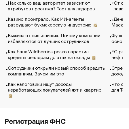
Насколько ваш авторитет зависит от
«От спо
атрибутов престижа? Тест для лидеров
глава к
Казино проиграло. Как ИИ-агенты
«Деньги
разрушают букмекерскую индустрию
Маск в 
Выживают сильнейших. Почему компании
Функции
избавляются от лучших сотрудников
основ э
Как банк Wildberries резко нарастил
ЕС раз
кредиты селлерам до атак на склады
нефти —
Сотрудники открыли новый способ вредить
Стресс 
компаниям. Зачем им это
доходов
Как налоговики ищут доходы
Что обв
неработающих покупателей яхт и квартир
для Tel
Регистрация ФНС