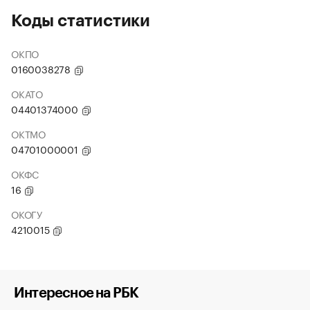
Коды статистики
ОКПО
0160038278
ОКАТО
04401374000
ОКТМО
04701000001
ОКФС
16
ОКОГУ
4210015
Интересное на РБК